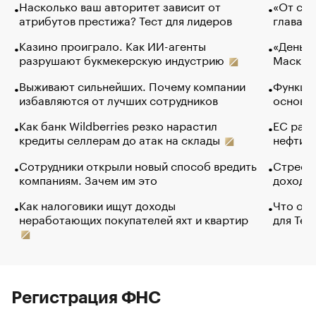
Насколько ваш авторитет зависит от
«От спо
атрибутов престижа? Тест для лидеров
глава к
Казино проиграло. Как ИИ-агенты
«Деньги
разрушают букмекерскую индустрию
Маск в 
Выживают сильнейших. Почему компании
Функции
избавляются от лучших сотрудников
основ э
Как банк Wildberries резко нарастил
ЕС раз
кредиты селлерам до атак на склады
нефти —
Сотрудники открыли новый способ вредить
Стресс 
компаниям. Зачем им это
доходов
Как налоговики ищут доходы
Что обв
неработающих покупателей яхт и квартир
для Tel
Регистрация ФНС