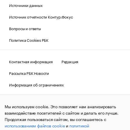
Источники данных
Источник отчетности Контур.Фокус
Вопросы и ответы
Политика Cookies РБК
Контактная информация
Редакция
Рассылка РБК Новости
Информация об ограничениях
Правовая информация
О соблюдении авторских прав
Мы используем cookie. Это позволяет нам анализировать
© АО «РОСБИЗНЕСКОНСАЛТИНГ»,
1995–2026.
Сообщения
и материалы информационного агентства «РБК»
взаимодействие посетителей с сайтом и делать его лучше.
(зарегистрировано Федеральной службой по надзору в сфере
Продолжая пользоваться сайтом, вы соглашаетесь с
связи, информационных технологий и массовых
использованием файлов cookie
и
политикой
коммуникаций (Роскомнадзор) 09.12.2015 за номером ИА