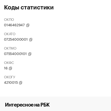
Коды статистики
ОКПО
0146462947
ОКАТО
07254000001
ОКТМО
07554000101
ОКФС
16
ОКОГУ
4210015
Интересное на РБК