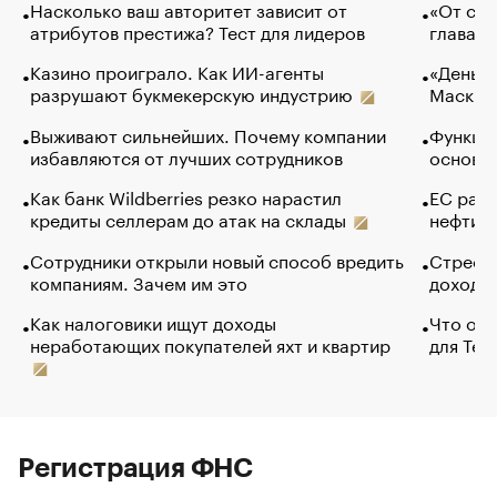
Насколько ваш авторитет зависит от
«От спо
атрибутов престижа? Тест для лидеров
глава к
Казино проиграло. Как ИИ-агенты
«Деньги
разрушают букмекерскую индустрию
Маск в 
Выживают сильнейших. Почему компании
Функции
избавляются от лучших сотрудников
основ э
Как банк Wildberries резко нарастил
ЕС раз
кредиты селлерам до атак на склады
нефти —
Сотрудники открыли новый способ вредить
Стресс 
компаниям. Зачем им это
доходов
Как налоговики ищут доходы
Что обв
неработающих покупателей яхт и квартир
для Tel
Регистрация ФНС