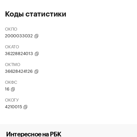
Коды статистики
ОКПО
2000033032
ОКАТО
36228824013
ОКТМО
36628424126
ОКФС
16
ОКОГУ
4210015
Интересное на РБК