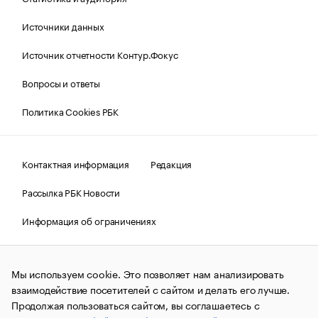
Источники данных
Источник отчетности Контур.Фокус
Вопросы и ответы
Политика Cookies РБК
Контактная информация
Редакция
Рассылка РБК Новости
Информация об ограничениях
Правовая информация
О соблюдении авторских прав
Мы используем cookie. Это позволяет нам анализировать
© АО «РОСБИЗНЕСКОНСАЛТИНГ»,
1995–2026.
Сообщения
и материалы информационного агентства «РБК»
взаимодействие посетителей с сайтом и делать его лучше.
(зарегистрировано Федеральной службой по надзору в сфере
Продолжая пользоваться сайтом, вы соглашаетесь с
связи, информационных технологий и массовых