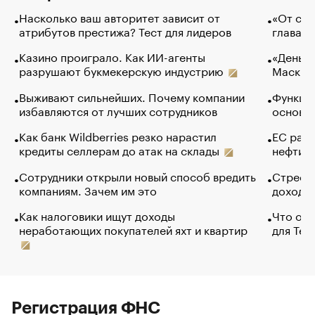
Насколько ваш авторитет зависит от
«От спо
атрибутов престижа? Тест для лидеров
глава к
Казино проиграло. Как ИИ-агенты
«Деньги
разрушают букмекерскую индустрию
Маск в 
Выживают сильнейших. Почему компании
Функции
избавляются от лучших сотрудников
основ э
Как банк Wildberries резко нарастил
ЕС раз
кредиты селлерам до атак на склады
нефти —
Сотрудники открыли новый способ вредить
Стресс 
компаниям. Зачем им это
доходов
Как налоговики ищут доходы
Что обв
неработающих покупателей яхт и квартир
для Tel
Регистрация ФНС