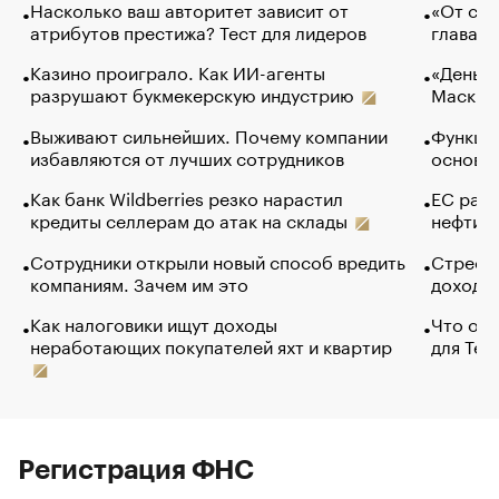
Насколько ваш авторитет зависит от
«От спо
атрибутов престижа? Тест для лидеров
глава к
Казино проиграло. Как ИИ-агенты
«Деньги
разрушают букмекерскую индустрию
Маск в 
Выживают сильнейших. Почему компании
Функции
избавляются от лучших сотрудников
основ э
Как банк Wildberries резко нарастил
ЕС раз
кредиты селлерам до атак на склады
нефти —
Сотрудники открыли новый способ вредить
Стресс 
компаниям. Зачем им это
доходов
Как налоговики ищут доходы
Что обв
неработающих покупателей яхт и квартир
для Tel
Регистрация ФНС