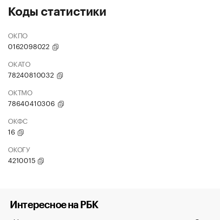
Коды статистики
ОКПО
0162098022
ОКАТО
78240810032
ОКТМО
78640410306
ОКФС
16
ОКОГУ
4210015
Интересное на РБК