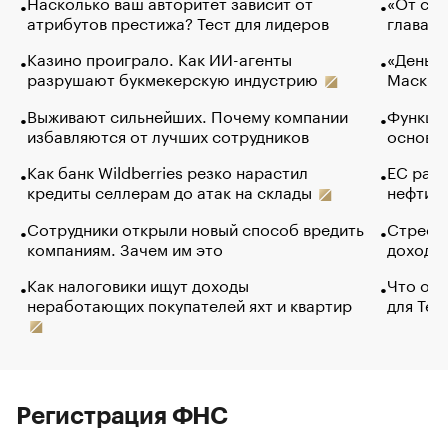
Насколько ваш авторитет зависит от
«От спо
атрибутов престижа? Тест для лидеров
глава к
Казино проиграло. Как ИИ-агенты
«Деньги
разрушают букмекерскую индустрию
Маск в 
Выживают сильнейших. Почему компании
Функции
избавляются от лучших сотрудников
основ э
Как банк Wildberries резко нарастил
ЕС раз
кредиты селлерам до атак на склады
нефти —
Сотрудники открыли новый способ вредить
Стресс 
компаниям. Зачем им это
доходов
Как налоговики ищут доходы
Что обв
неработающих покупателей яхт и квартир
для Tel
Регистрация ФНС