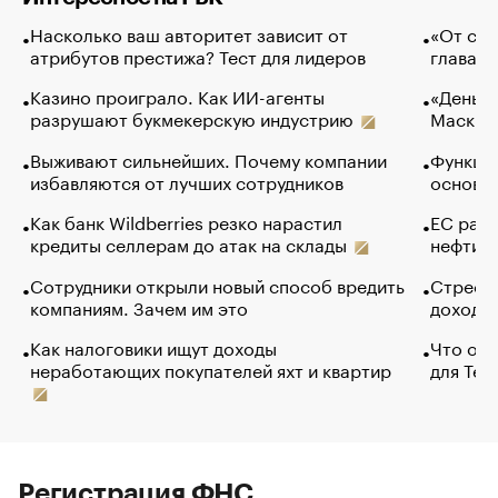
Насколько ваш авторитет зависит от
«От спо
атрибутов престижа? Тест для лидеров
глава к
Казино проиграло. Как ИИ-агенты
«Деньги
разрушают букмекерскую индустрию
Маск в 
Выживают сильнейших. Почему компании
Функции
избавляются от лучших сотрудников
основ э
Как банк Wildberries резко нарастил
ЕС раз
кредиты селлерам до атак на склады
нефти —
Сотрудники открыли новый способ вредить
Стресс 
компаниям. Зачем им это
доходов
Как налоговики ищут доходы
Что обв
неработающих покупателей яхт и квартир
для Tel
Регистрация ФНС