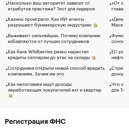
Насколько ваш авторитет зависит от
«От спо
атрибутов престижа? Тест для лидеров
глава к
Казино проиграло. Как ИИ-агенты
«Деньги
разрушают букмекерскую индустрию
Маск в 
Выживают сильнейших. Почему компании
Функции
избавляются от лучших сотрудников
основ э
Как банк Wildberries резко нарастил
ЕС раз
кредиты селлерам до атак на склады
нефти —
Сотрудники открыли новый способ вредить
Стресс 
компаниям. Зачем им это
доходов
Как налоговики ищут доходы
Что обв
неработающих покупателей яхт и квартир
для Tel
Регистрация ФНС