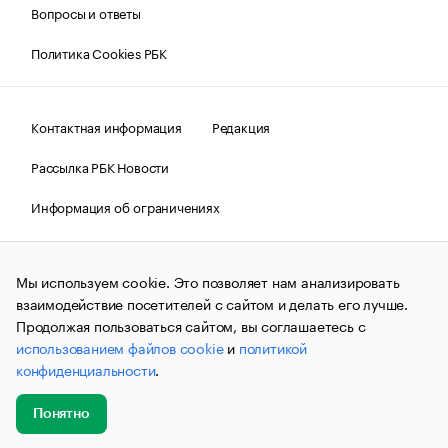
Вопросы и ответы
Политика Cookies РБК
Контактная информация
Редакция
Рассылка РБК Новости
Информация об ограничениях
Правовая информация
О соблюдении авторских прав
Мы используем cookie. Это позволяет нам анализировать
© АО «РОСБИЗНЕСКОНСАЛТИНГ»,
1995–2026.
Сообщения
и материалы информационного агентства «РБК»
взаимодействие посетителей с сайтом и делать его лучше.
(зарегистрировано Федеральной службой по надзору в сфере
Продолжая пользоваться сайтом, вы соглашаетесь с
связи, информационных технологий и массовых
использованием файлов cookie
и
политикой
коммуникаций (Роскомнадзор) 09.12.2015 за номером ИА
№ФС77-63848) сопровождаются пометкой «РБК». Отдельные
конфиденциальности
.
публикации могут содержать информацию,
не предназначенную для пользователей
до 18 лет.
companycardsfeedback@rbc.ru
Понятно
Добавить
Главное
Эксперты
Кейсы
Мероприятия