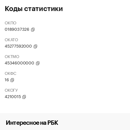
Коды статистики
ОКПО
0189037326
ОКАТО
45277592000
ОКТМО
45346000000
ОКФС
16
ОКОГУ
4210015
Интересное на РБК