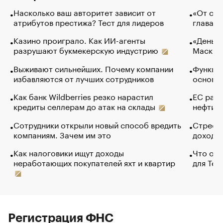
Насколько ваш авторитет зависит от
«От спо
атрибутов престижа? Тест для лидеров
глава к
Казино проиграло. Как ИИ-агенты
«Деньги
разрушают букмекерскую индустрию
Маск в 
Выживают сильнейших. Почему компании
Функции
избавляются от лучших сотрудников
основ э
Как банк Wildberries резко нарастил
ЕС раз
кредиты селлерам до атак на склады
нефти —
Сотрудники открыли новый способ вредить
Стресс 
компаниям. Зачем им это
доходов
Как налоговики ищут доходы
Что обв
неработающих покупателей яхт и квартир
для Tel
Регистрация ФНС