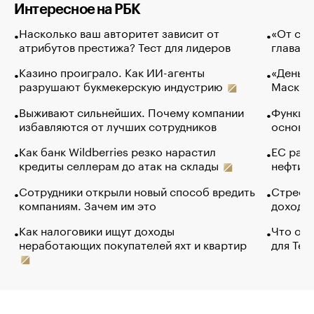
Интересное на РБК
Насколько ваш авторитет зависит от
«От спо
атрибутов престижа? Тест для лидеров
глава к
Казино проиграло. Как ИИ-агенты
«Деньги
разрушают букмекерскую индустрию
Маск в 
Выживают сильнейших. Почему компании
Функции
избавляются от лучших сотрудников
основ э
Как банк Wildberries резко нарастил
ЕС раз
кредиты селлерам до атак на склады
нефти —
Сотрудники открыли новый способ вредить
Стресс 
компаниям. Зачем им это
доходов
Как налоговики ищут доходы
Что обв
неработающих покупателей яхт и квартир
для Tel