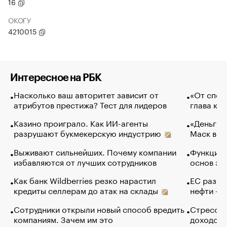
16
ОКОГУ
4210015
Интересное на РБК
Насколько ваш авторитет зависит от
«От спор
атрибутов престижа? Тест для лидеров
глава ко
Казино проиграло. Как ИИ-агенты
«Деньги б
разрушают букмекерскую индустрию
Маск в и
Выживают сильнейших. Почему компании
Функции 
избавляются от лучших сотрудников
основ эф
Как банк Wildberries резко нарастил
ЕС разре
кредиты селлерам до атак на склады
нефти — 
Сотрудники открыли новый способ вредить
Стресс о
компаниям. Зачем им это
доходов 