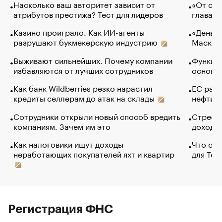
Насколько ваш авторитет зависит от
«От спо
атрибутов престижа? Тест для лидеров
глава к
Казино проиграло. Как ИИ-агенты
«Деньги
разрушают букмекерскую индустрию
Маск в 
Выживают сильнейших. Почему компании
Функции
избавляются от лучших сотрудников
основ э
Как банк Wildberries резко нарастил
ЕС раз
кредиты селлерам до атак на склады
нефти —
Сотрудники открыли новый способ вредить
Стресс 
компаниям. Зачем им это
доходов
Как налоговики ищут доходы
Что обв
неработающих покупателей яхт и квартир
для Tel
Регистрация ФНС