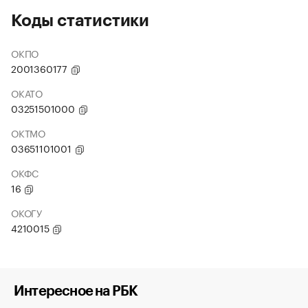
Коды статистики
ОКПО
2001360177
ОКАТО
03251501000
ОКТМО
03651101001
ОКФС
16
ОКОГУ
4210015
Интересное на РБК