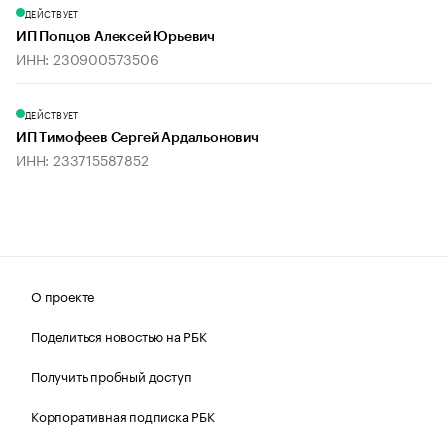
ДЕЙСТВУЕТ
ИП Попцов Алексей Юрьевич
ИНН: 230900573506
ДЕЙСТВУЕТ
ИП Тимофеев Сергей Ардальонович
ИНН: 233715587852
О проекте
Поделиться новостью на РБК
Получить пробный доступ
Корпоративная подписка РБК