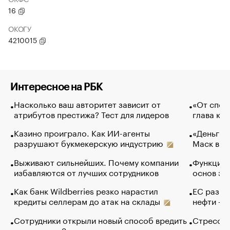
16
ОКОГУ
4210015
Интересное на РБК
Насколько ваш авторитет зависит от
«От спор
атрибутов престижа? Тест для лидеров
глава ко
Казино проиграло. Как ИИ-агенты
«Деньги б
разрушают букмекерскую индустрию
Маск в и
Выживают сильнейших. Почему компании
Функции 
избавляются от лучших сотрудников
основ эф
Как банк Wildberries резко нарастил
ЕС разре
кредиты селлерам до атак на склады
нефти — 
Сотрудники открыли новый способ вредить
Стресс о
компаниям. Зачем им это
доходов 