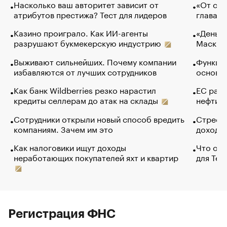
Насколько ваш авторитет зависит от
«От спо
атрибутов престижа? Тест для лидеров
глава к
Казино проиграло. Как ИИ-агенты
«Деньги
разрушают букмекерскую индустрию
Маск в 
Выживают сильнейших. Почему компании
Функции
избавляются от лучших сотрудников
основ э
Как банк Wildberries резко нарастил
ЕС раз
кредиты селлерам до атак на склады
нефти —
Сотрудники открыли новый способ вредить
Стресс 
компаниям. Зачем им это
доходов
Как налоговики ищут доходы
Что обв
неработающих покупателей яхт и квартир
для Tel
Регистрация ФНС