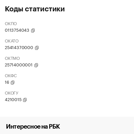
Коды статистики
ОКПО
0113754043
ОКАТО
25414370000
ОКТМО
25714000001
ОКФС
16
ОКОГУ
4210015
Интересное на РБК