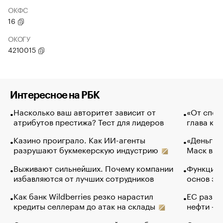
ОКФС
16
ОКОГУ
4210015
Интересное на РБК
Насколько ваш авторитет зависит от
«От спор
атрибутов престижа? Тест для лидеров
глава ко
Казино проиграло. Как ИИ-агенты
«Деньги б
разрушают букмекерскую индустрию
Маск в и
Выживают сильнейших. Почему компании
Функции 
избавляются от лучших сотрудников
основ эф
Как банк Wildberries резко нарастил
ЕС разре
кредиты селлерам до атак на склады
нефти — 