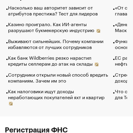
Насколько ваш авторитет зависит от
«От спо
атрибутов престижа? Тест для лидеров
глава к
Казино проиграло. Как ИИ-агенты
«Деньги
разрушают букмекерскую индустрию
Маск в 
Выживают сильнейших. Почему компании
Функции
избавляются от лучших сотрудников
основ э
Как банк Wildberries резко нарастил
ЕС раз
кредиты селлерам до атак на склады
нефти —
Сотрудники открыли новый способ вредить
Стресс 
компаниям. Зачем им это
доходов
Как налоговики ищут доходы
Что обв
неработающих покупателей яхт и квартир
для Tel
Регистрация ФНС