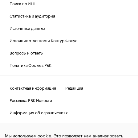
Поиск по ИНН
Статистика и аудитория
Источники данных
Источник отчетности Контур.Фокус
Вопросы и ответы
Политика Cookies РБК
Контактная информация
Редакция
Рассылка РБК Новости
Информация об ограничениях
Правовая информация
О соблюдении авторских прав
Мы используем cookie. Это позволяет нам анализировать
© АО «РОСБИЗНЕСКОНСАЛТИНГ»,
1995–2026.
Сообщения