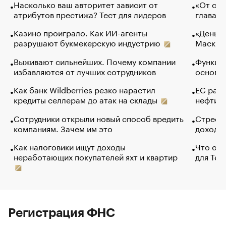
Насколько ваш авторитет зависит от
«От спо
атрибутов престижа? Тест для лидеров
глава к
Казино проиграло. Как ИИ-агенты
«Деньги
разрушают букмекерскую индустрию
Маск в 
Выживают сильнейших. Почему компании
Функции
избавляются от лучших сотрудников
основ э
Как банк Wildberries резко нарастил
ЕС раз
кредиты селлерам до атак на склады
нефти —
Сотрудники открыли новый способ вредить
Стресс 
компаниям. Зачем им это
доходов
Как налоговики ищут доходы
Что обв
неработающих покупателей яхт и квартир
для Tel
Регистрация ФНС