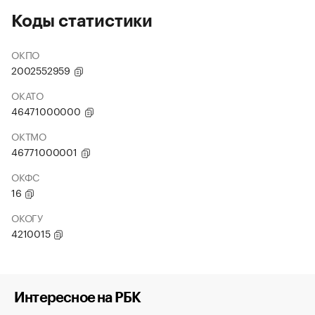
Коды статистики
ОКПО
2002552959
ОКАТО
46471000000
ОКТМО
46771000001
ОКФС
16
ОКОГУ
4210015
Интересное на РБК