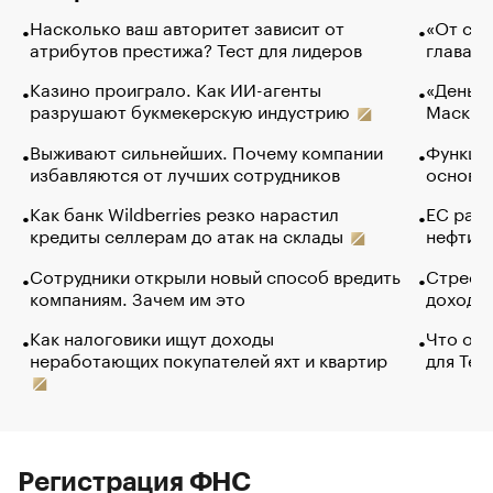
Насколько ваш авторитет зависит от
«От спо
атрибутов престижа? Тест для лидеров
глава к
Казино проиграло. Как ИИ-агенты
«Деньги
разрушают букмекерскую индустрию
Маск в 
Выживают сильнейших. Почему компании
Функции
избавляются от лучших сотрудников
основ э
Как банк Wildberries резко нарастил
ЕС раз
кредиты селлерам до атак на склады
нефти —
Сотрудники открыли новый способ вредить
Стресс 
компаниям. Зачем им это
доходов
Как налоговики ищут доходы
Что обв
неработающих покупателей яхт и квартир
для Tel
Регистрация ФНС