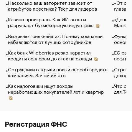
Насколько ваш авторитет зависит от
«От спо
атрибутов престижа? Тест для лидеров
глава к
Казино проиграло. Как ИИ-агенты
«Деньги
разрушают букмекерскую индустрию
Маск в 
Выживают сильнейших. Почему компании
Функции
избавляются от лучших сотрудников
основ э
Как банк Wildberries резко нарастил
ЕС раз
кредиты селлерам до атак на склады
нефти —
Сотрудники открыли новый способ вредить
Стресс 
компаниям. Зачем им это
доходов
Как налоговики ищут доходы
Что обв
неработающих покупателей яхт и квартир
для Tel
Регистрация ФНС