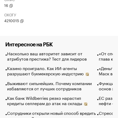
16
ОКОГУ
4210015
Интересное на РБК
Насколько ваш авторитет зависит от
«От спор
атрибутов престижа? Тест для лидеров
глава ко
Казино проиграло. Как ИИ-агенты
«Деньги б
разрушают букмекерскую индустрию
Маск в и
Выживают сильнейших. Почему компании
Функции 
избавляются от лучших сотрудников
основ эф
Как банк Wildberries резко нарастил
ЕС разре
кредиты селлерам до атак на склады
нефти — 
Сотрудники открыли новый способ вредить
Стресс о
компаниям. Зачем им это
доходов 