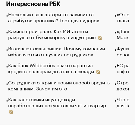
Интересное на РБК
Насколько ваш авторитет зависит от
«От спо
атрибутов престижа? Тест для лидеров
глава к
Казино проиграло. Как ИИ-агенты
«Деньги
разрушают букмекерскую индустрию
Маск в 
Выживают сильнейших. Почему компании
Функции
избавляются от лучших сотрудников
основ э
Как банк Wildberries резко нарастил
ЕС раз
кредиты селлерам до атак на склады
нефти —
Сотрудники открыли новый способ вредить
Стресс 
компаниям. Зачем им это
доходов
Как налоговики ищут доходы
Что обв
неработающих покупателей яхт и квартир
для Tel