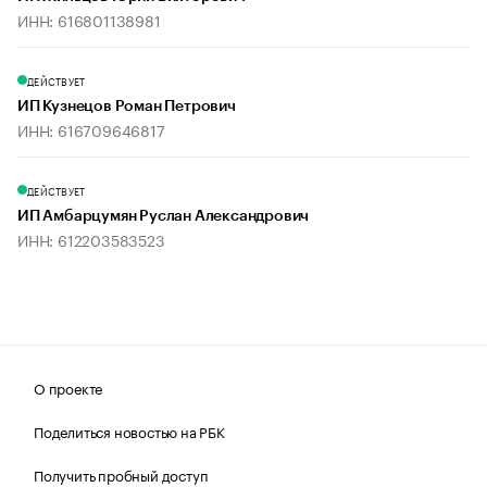
ИНН: 616801138981
ДЕЙСТВУЕТ
ИП Кузнецов Роман Петрович
ИНН: 616709646817
ДЕЙСТВУЕТ
ИП Амбарцумян Руслан Александрович
ИНН: 612203583523
О проекте
Поделиться новостью на РБК
Получить пробный доступ