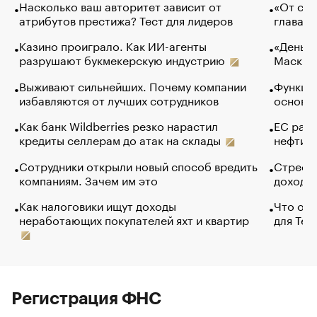
Насколько ваш авторитет зависит от
«От спо
атрибутов престижа? Тест для лидеров
глава к
Казино проиграло. Как ИИ-агенты
«Деньги
разрушают букмекерскую индустрию
Маск в 
Выживают сильнейших. Почему компании
Функции
избавляются от лучших сотрудников
основ э
Как банк Wildberries резко нарастил
ЕС раз
кредиты селлерам до атак на склады
нефти —
Сотрудники открыли новый способ вредить
Стресс 
компаниям. Зачем им это
доходов
Как налоговики ищут доходы
Что обв
неработающих покупателей яхт и квартир
для Tel
Регистрация ФНС