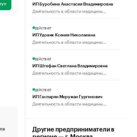
туп
ИП Буробина Анастасия Владимировна
Деятельность в области медицины...
ДЕЙСТВУЕТ
ИП Удовик Ксения Николаевна
Деятельность в области медицины...
ДЕЙСТВУЕТ
ИП Штефан Светлана Владимировна
Деятельность в области медицины...
ДЕЙСТВУЕТ
ИП Гаспарян Меружан Гургенович
Деятельность в области медицины...
ля
«От спорта тело стареет иначе». Как живет глава ко
Другие предприниматели в
создавшей GTA