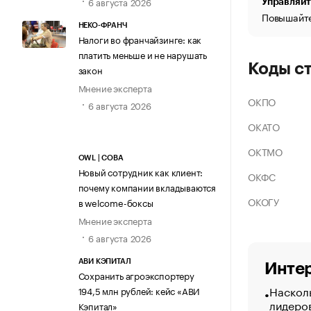
6 августа 2026
Управляйт
Повышайте
НЕКО-ФРАНЧ
Налоги во франчайзинге: как
платить меньше и не нарушать
Коды с
закон
Мнение эксперта
ОКПО
6 августа 2026
ОКАТО
ОКТМО
OWL | СОВА
Новый сотрудник как клиент:
ОКФС
почему компании вкладываются
ОКОГУ
в welcome-боксы
Мнение эксперта
6 августа 2026
АВИ КЭПИТАЛ
Интер
Сохранить агроэкспортеру
Насколь
194,5 млн рублей: кейс «АВИ
лидеро
Кэпитал»