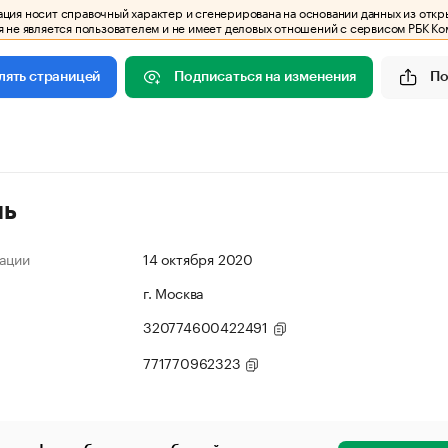
ия носит справочный характер и сгенерирована на основании данных из откр
 не является пользователем и не имеет деловых отношений с сервисом РБК Ко
Подписаться на изменения
По
лять страницей
ль
ации
14 октября 2020
г. Москва
320774600422491
771770962323