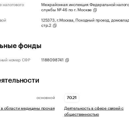
 налогового
Межрайонная инспекция Федеральной налог
службы № 46 по г. Москве
вой
125373, г.Москва, Походный проезд, домовлад
стр.2
ьные фонды
нный номер СФР
1188098741
еятельности
70.21
ОСНОВНОЙ
 в области медицины прочая
Деятельность в сфере связей с
общественностью