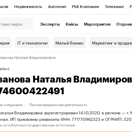
асли
Недвижимость
Autonews
РБК Компании
Телеканал
Р
К Курсы
РБК Life
Тренды
Визионеры
Национальные проекты
Эксперты
Кейсы
Мероприятия
О прое
онный клуб
Исследования
Кредитные рейтинги
Франшизы
Г
терия
IT и технологии
Малый бизнес
Маркетинг и прода
Проверка контрагентов
Политика
Экономика
Бизнес
ванова Наталья Владимировна
ы
ВЛЕНО
ванова Наталья Владимиро
74600422491
е и медицина
Прочая медицинская деятельность
аталья Владимировна зарегистрирован 14.10.2020, в регионе — г. 
очая. ИП присвоены реквизиты ИНН: 771770962323 и ОГРНИП: 32
ы из публичных государственных источников.