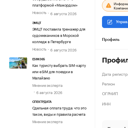
Информац
платформой «Мажордом»
Компания
Новость
6 августа 2026
Управ
ЭМЦТ
ЭМЦТ поставила тренажер для
судомехаников в Морской
Профиль
колледж в Петербурге
Новость
6 августа 2026
Профи
ESIM365
Как туристу выбрать SIM-карту
или eSIM для поездки в
Дата регистр
Малайзию
Регион
Мнение эксперта
6 августа 2026
ОГРНИП
ИНН
СПЕКТРДАТА
Сдельная оплата труда: что это
такое, виды и правила расчета
Мнение эксперта