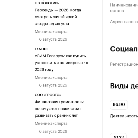
Наименование
ТЕХНОЛОГИИ»
Персеиды — 2026: когда
органа
смотреть самый яркий
Адрес налого
звездопад августа
Мнение эксперта
6 августа 2026
Социал
EXNODE
еСИМ Беларусь: как купить,
установить и активировать в
Регистрацио
2026 году
Мнение эксперта
6 августа 2026
Виды д
ООО «ПРОСТО.»
Финансовая грамотность:
86.90
почему этот навык стоит
развивать с ранних лет
Деятельность
Мнение эксперта
6 августа 2026
70.22