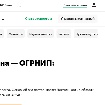
...
БК Вино
Личный кабинет
Стать экспертом
Управлять компанией
кте
азета
жи
Финансы
Недвижимость
Ретейл
Производство
вна — ОГРНИП:
Москва. Основной вид деятельности: Деятельность в области
0774600422491.