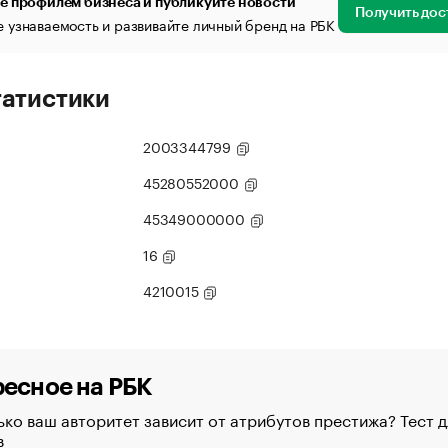
е профилем бизнеса и публикуйте новости
Получить дос
 узнаваемость и развивайте личный бренд на РБК
татистики
2003344799
45280552000
45349000000
16
4210015
есное на РБК
ко ваш авторитет зависит от атрибутов престижа? Тест д
в