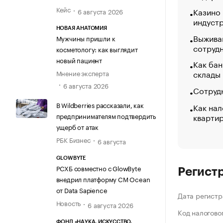
Кейс
Казино
6 августа 2026
индуст
НОВАЯ АНАТОМИЯ
Выжива
Мужчины пришли к
сотруд
косметологу: как выглядит
новый пациент
Как бан
склады
Мнение эксперта
6 августа 2026
Сотрудн
В Wildberries рассказали, как
Как нал
кварти
предпринимателям подтвердить
ущерб от атак
РБК Бизнес
6 августа
GLOWBYTE
РСХБ совместно с GlowByte
Регист
внедрил платформу CM Ocean
от Data Sapience
Дата регистр
Новость
6 августа 2026
Код налогово
ФОНД «НАУКА. ИСКУССТВО.