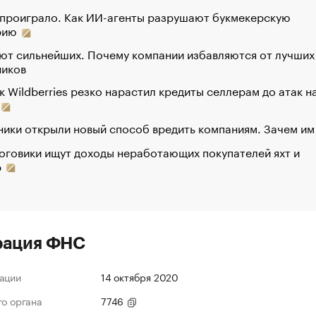
 проиграло. Как ИИ-агенты разрушают букмекерскую
рию
ют сильнейших. Почему компании избавляются от лучших
ников
к Wildberries резко нарастил кредиты селлерам до атак н
ики открыли новый способ вредить компаниям. Зачем им
оговики ищут доходы неработающих покупателей яхт и
р
рация ФНС
ации
14 октября 2020
го органа
7746