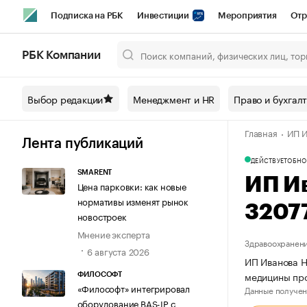
Подписка на РБК
Инвестиции
Мероприятия
Отр
Спорт
Школа управления РБК
РБК Образование
РБ
РБК Компании
Город
Стиль
Крипто
РБК Бизнес-среда
Дискусси
Выбор редакции
Менеджмент и HR
Право и бухгал
Спецпроекты СПб
Конференции СПб
Спецпроекты
Главная
ИП И
Технологии и медиа
Финансы
Рынок наличной валют
Лента публикаций
ДЕЙСТВУЕТ
ОБНО
SMARENT
ИП И
Цена парковки: как новые
нормативы изменят рынок
3207
новостроек
Мнение эксперта
Здравоохранени
6 августа 2026
ИП Иванова Н
медицины пр
ФИЛОСОФТ
«Философт» интегрировал
Данные получен
оборудование BAS-IP с