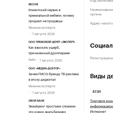
Код налогово
RICCHE
Наименование
Клиентский сервис в
органа
премиальной мебели: почему
продают не продавцы
Адрес налого
Мнение эксперта
7 августа 2026
ООО ПРАВОВОЙ ЦЕНТР «ЭКСПЕРТ»
Социал
Как взыскать ущерб,
причиненный дропперами
Регистрацио
Кейс
7 августа 2026
ООО «МЕДИА-ДОКТОР»
Зачем FMCG-бренду ТВ-реклама
Виды д
в эпоху диджитал
Мнение эксперта
7 августа 2026
47.91
Торговля роз
СВОЙ БАНК
информацион
Эквайринг простыми словами:
Интернет
что нужно знать бизнесу