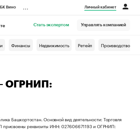
...
БК Вино
Личный кабинет
Стать экспертом
Управлять компанией
кте
азета
жи
Финансы
Недвижимость
Ретейл
Производство
— ОГРНИП:
блика Башкортостан. Основной вид деятельности: Торговля
ИП присвоены реквизиты ИНН: 027606671193 и ОГРНИП: