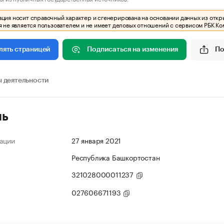
ия носит справочный характер и сгенерирована на основании данных из откр
 не является пользователем и не имеет деловых отношений с сервисом РБК Ко
Подписаться на изменения
По
лять страницей
 деятельности
ль
ации
27 января 2021
Республика Башкортостан
321028000011237
027606671193