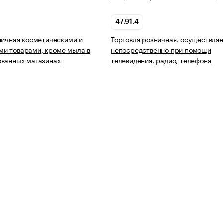
47.91.4
ничная косметическими и
Торговля розничная, осуществля
и товарами, кроме мыла в
непосредственно при помощи
ованных магазинах
телевидения, радио, телефона