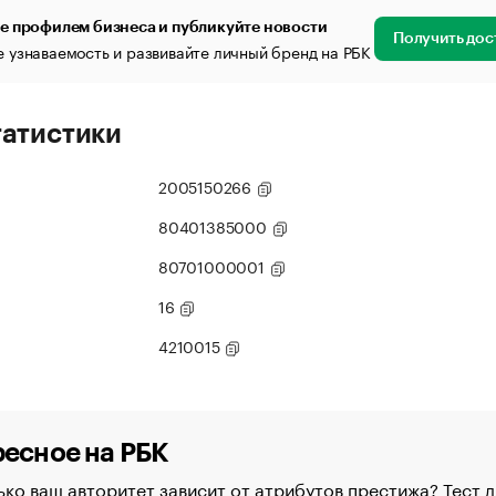
е профилем бизнеса и публикуйте новости
Получить дос
 узнаваемость и развивайте личный бренд на РБК
татистики
2005150266
80401385000
80701000001
16
4210015
есное на РБК
ко ваш авторитет зависит от атрибутов престижа? Тест д