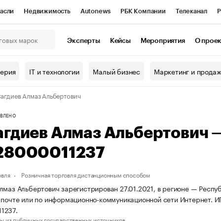
асли
Недвижимость
Autonews
РБК Компании
Телеканал
Р
К Курсы
РБК Life
Тренды
Визионеры
Национальные проекты
Эксперты
Кейсы
Мероприятия
О прое
онный клуб
Исследования
Кредитные рейтинги
Франшизы
Г
терия
IT и технологии
Малый бизнес
Маркетинг и прода
Проверка контрагентов
Политика
Экономика
Бизнес
агдиев Алмаз Альбертович
ы
ВЛЕНО
агдиев Алмаз Альбертович 
28000011237
овля
Розничная торговля дистанционным способом
лмаз Альбертович зарегистрирован 27.01.2021, в регионе — Респу
 почте или по информационно-коммуникационной сети Интернет. 
1237.
ы из публичных государственных источников.