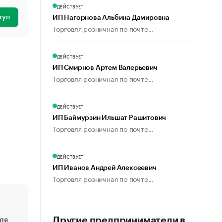
ДЕЙСТВУЕТ
туп
ИП Нагорнова Альбина Дамировна
Торговля розничная по почте...
ДЕЙСТВУЕТ
ИП Смирнов Артем Валерьевич
Торговля розничная по почте...
ДЕЙСТВУЕТ
ИП Баймурзин Ильшат Рашитович
Торговля розничная по почте...
ДЕЙСТВУЕТ
ИП Иванов Андрей Алексеевич
Торговля розничная по почте...
ля
«От спорта тело стареет иначе». Как живет глава ко
Другие предприниматели в