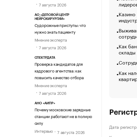
лидеро
7 августа 2026
Казино
АО «ДЕЛОВОЙ ЦЕНТР
индуст
НЕЙРОХИРУРГИИ»
Судорожные приступы: что
Выжива
нужно знать пациенту
сотруд
Мнение эксперта
Как бан
7 августа 2026
склады
СПЕКТРДАТА
Сотрудн
Проверка кандидатов для
кадрового агентства: как
Как нал
повысить качество отбора
кварти
Мнение эксперта
7 августа 2026
АНО «АИПР»
Почему московские зарядные
Регист
станции работают не в полную
силу
Дата регистр
Интервью
7 августа 2026