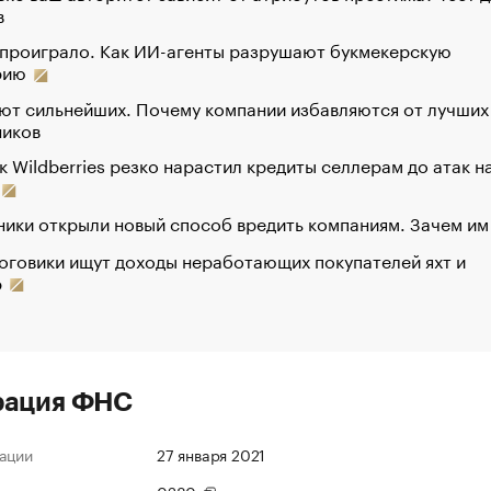
в
 проиграло. Как ИИ-агенты разрушают букмекерскую
рию
ют сильнейших. Почему компании избавляются от лучших
ников
к Wildberries резко нарастил кредиты селлерам до атак н
ики открыли новый способ вредить компаниям. Зачем им
оговики ищут доходы неработающих покупателей яхт и
р
рация ФНС
ации
27 января 2021