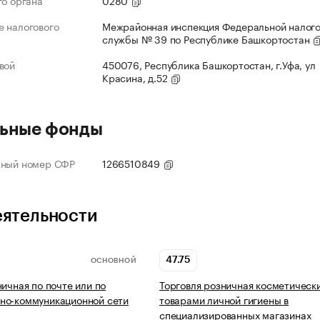
го органа
0280
 налогового
Межрайонная инспекция Федеральной налог
службы № 39 по Республике Башкортостан
вой
450076, Республика Башкортостан, г.Уфа, ул
Красина, д.52
ьные фонды
нный номер СФР
1266510849
еятельности
47.75
ОСНОВНОЙ
ничная по почте или по
Торговля розничная косметическ
но-коммуникационной сети
товарами личной гигиены в
специализированных магазинах