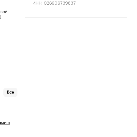
ИНН: 026606739837
овой
Все
ими и