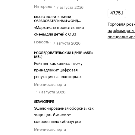
Интервью
7 августа 2026
47.75.1
БЛАГОТВОРИТЕЛЬНЫЙ
ОБРАЗОВАТЕЛЬНЫЙ ФОНД
Торговля роз
«МАРХАМАТ»
«Мархамат» провел летние
парфюмерным
смены для детей с ОВЗ
специализир
Новость
7 августа 2026
ИССЛЕДОВАТЕЛЬСКИЙ ЦЕНТР «АБП»
(ABL)
Рейтинг как капитал: кому
принадлежит цифровая
репутация на платформах
Мнение эксперта
7 августа 2026
SERVICEPIPE
Эшелонированная оборона: как
защищать бизнес от
современных киберугроз
Мнение эксперта