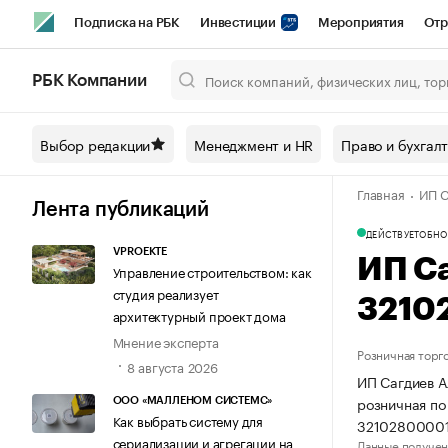
Подписка на РБК
Инвестиции
Мероприятия
Отр
Спорт
Школа управления РБК
РБК Образование
РБ
РБК Компании
Город
Стиль
Крипто
РБК Бизнес-среда
Дискусси
Выбор редакции
Менеджмент и HR
Право и бухгал
Спецпроекты СПб
Конференции СПб
Спецпроекты
Главная
ИП С
Технологии и медиа
Финансы
Рынок наличной валют
Лента публикаций
ДЕЙСТВУЕТ
ОБНО
VPROEKTE
ИП С
Управление строительством: как
студия реализует
3210
архитектурный проект дома
Мнение эксперта
Розничная торг
8 августа 2026
ИП Сагдиев А
розничная по
ООО «МАЛЛЕНОМ СИСТЕМС»
Как выбрать систему для
32102800001
сериализации и агрегации на
Данные получен