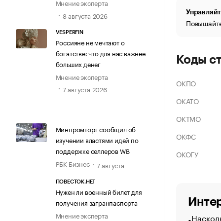
Мнение эксперта
Управляйт
8 августа 2026
Повышайте
VESPERFIN
Россияне не мечтают о
богатстве: что для нас важнее
Коды с
больших денег
Мнение эксперта
ОКПО
7 августа 2026
ОКАТО
ОКТМО
Минпромторг сообщил об
ОКФС
изучении властями идей по
поддержке селлеров WB
ОКОГУ
РБК Бизнес
7 августа
ПОВЕСТОК.НЕТ
Нужен ли военный билет для
Интер
получения загранпаспорта
Мнение эксперта
Насколь