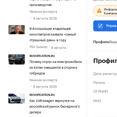
производстве
Информац
Мнение эксперта
Компания
8 августа 2026
Управ
В Ассоциации владельцев
кинотеатров назвали «самый
страшный день» в году
Профиль
Виды
РБК Бизнес
8 августа
RUSSIFICATION.RU
Профи
Почему спрос на электромобили
из Китая смещается в сторону
гибридов
Дата регистр
Мнение эксперта
Регион
8 августа 2026
ОГРНИП
RUSSIFICATION.RU
ИНН
Как Volkswagen вернулся на
российский рынок без единого
дилера