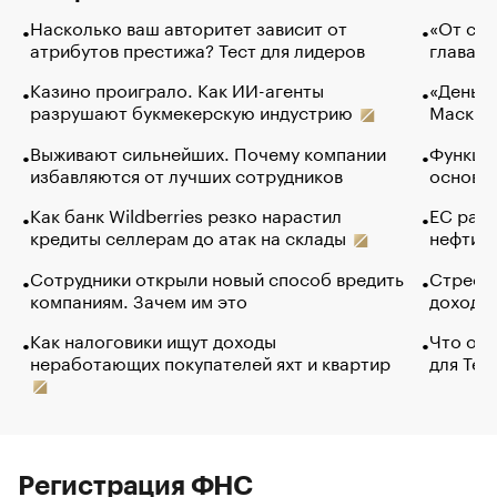
Насколько ваш авторитет зависит от
«От спо
атрибутов престижа? Тест для лидеров
глава к
Казино проиграло. Как ИИ-агенты
«Деньги
разрушают букмекерскую индустрию
Маск в 
Выживают сильнейших. Почему компании
Функции
избавляются от лучших сотрудников
основ э
Как банк Wildberries резко нарастил
ЕС раз
кредиты селлерам до атак на склады
нефти —
Сотрудники открыли новый способ вредить
Стресс 
компаниям. Зачем им это
доходов
Как налоговики ищут доходы
Что обв
неработающих покупателей яхт и квартир
для Tel
Регистрация ФНС