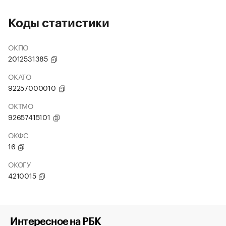
Коды статистики
ОКПО
2012531385
ОКАТО
92257000010
ОКТМО
92657415101
ОКФС
16
ОКОГУ
4210015
Интересное на РБК