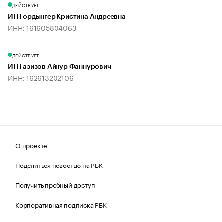
ДЕЙСТВУЕТ
ИП Гордынгер Кристина Андреевна
ИНН: 161605804063
ДЕЙСТВУЕТ
ИП Газизов Айнур Фаннурович
ИНН: 162613202106
О проекте
Поделиться новостью на РБК
Получить пробный доступ
Корпоративная подписка РБК