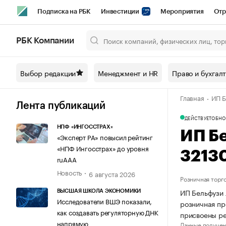
Подписка на РБК
Инвестиции
Мероприятия
Отр
Спорт
Школа управления РБК
РБК Образование
РБ
РБК Компании
Город
Стиль
Крипто
РБК Бизнес-среда
Дискусси
Выбор редакции
Менеджмент и HR
Право и бухгал
Спецпроекты СПб
Конференции СПб
Спецпроекты
Главная
ИП Б
Технологии и медиа
Финансы
Рынок наличной валют
Лента публикаций
ДЕЙСТВУЕТ
ОБНО
НПФ «ИНГОССТРАХ»
ИП Б
«Эксперт РА» повысил рейтинг
«НПФ Ингосстрах» до уровня
3213
ruAAA
Новость
6 августа 2026
Розничная торг
ИП Бельфузи 
ВЫСШАЯ ШКОЛА ЭКОНОМИКИ
Исследователи ВШЭ показали,
розничная пр
как создавать регуляторную ДНК
присвоены р
напрямую
Данные получен