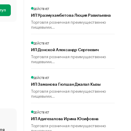
ДЕЙСТВУЕТ
туп
ИП Уразмухамбетова Люция Равильевна
Торговля розничная преимущественно
пищевыми...
ДЕЙСТВУЕТ
ИП Донской Александр Сергеевич
Торговля розничная преимущественно
пищевыми...
ДЕЙСТВУЕТ
ИП Заманова Гюлшан Джалал Кызы
Торговля розничная преимущественно
пищевыми...
ДЕЙСТВУЕТ
ИП Адигезалова Ирина Юсифовна
Торговля розничная преимущественно
ля
«От спорта тело стареет иначе». Как живет глава ко
пищевыми...