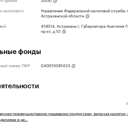
го органа
3000
 налогового
Управление Федеральной налоговой службы 
Астраханской области
вой
414014, Астрахань г, Губернатора Анатолия 
пр-кт, д 10
ьные фонды
нный номер ПФР
040015081433
еятельности
ничная преимущественно пищевыми продуктами, включая напитки, 
делиями в не…