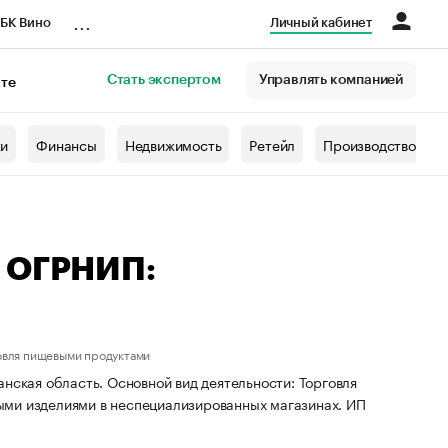
...
БК Вино
Личный кабинет
Стать экспертом
Управлять компанией
кте
азета
жи
Финансы
Недвижимость
Ретейл
Производство
— ОГРНИП:
овля пищевыми продуктами
нская область. Основной вид деятельности: Торговля
ыми изделиями в неспециализированных магазинах. ИП