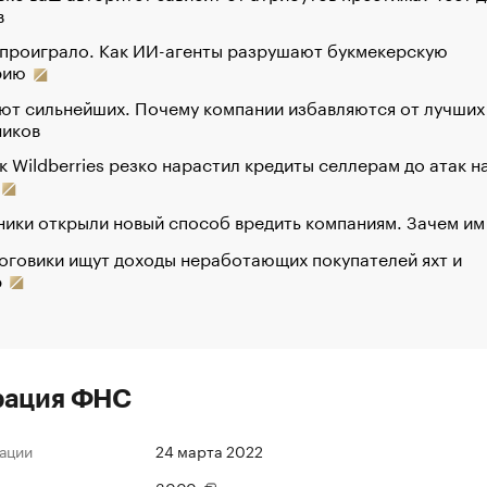
в
 проиграло. Как ИИ-агенты разрушают букмекерскую
рию
ют сильнейших. Почему компании избавляются от лучших
ников
к Wildberries резко нарастил кредиты селлерам до атак н
ики открыли новый способ вредить компаниям. Зачем им
оговики ищут доходы неработающих покупателей яхт и
р
рация ФНС
ации
24 марта 2022