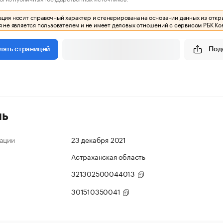
ия носит справочный характер и сгенерирована на основании данных из откр
 не является пользователем и не имеет деловых отношений с сервисом РБК Ко
Под
лять страницей
ль
ации
23 декабря 2021
Астраханская область
321302500044013
301510350041