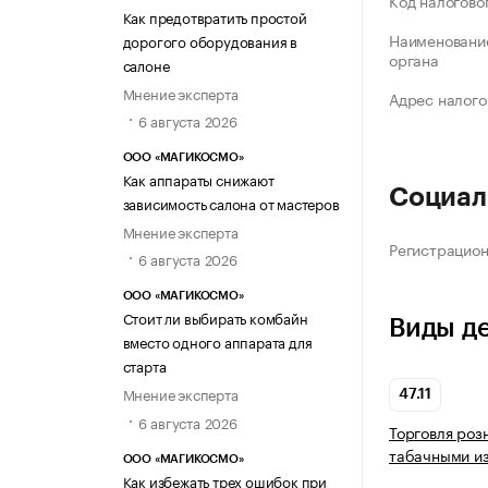
Код налогово
Как предотвратить простой
Наименование
дорогого оборудования в
органа
салоне
Мнение эксперта
Адрес налого
6 августа 2026
ООО «МАГИКОСМО»
Как аппараты снижают
Социал
зависимость салона от мастеров
Мнение эксперта
Регистрацио
6 августа 2026
ООО «МАГИКОСМО»
Стоит ли выбирать комбайн
Виды д
вместо одного аппарата для
старта
Мнение эксперта
47.11
6 августа 2026
Торговля роз
табачными из
ООО «МАГИКОСМО»
Как избежать трех ошибок при