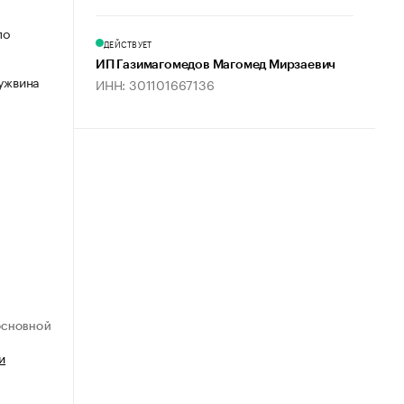
по
ДЕЙСТВУЕТ
ИП Газимагомедов Магомед Мирзаевич
Гужвина
ИНН: 301101667136
ОСНОВНОЙ
и