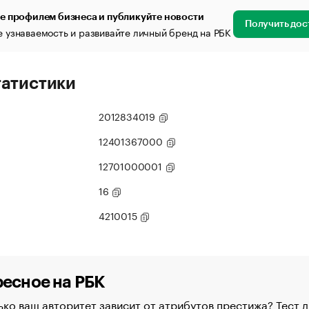
е профилем бизнеса и публикуйте новости
Получить дос
 узнаваемость и развивайте личный бренд на РБК
татистики
2012834019
12401367000
12701000001
16
4210015
есное на РБК
ко ваш авторитет зависит от атрибутов престижа? Тест д