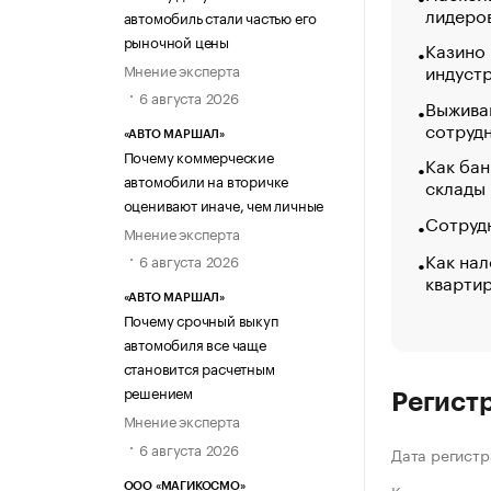
лидеро
автомобиль стали частью его
рыночной цены
Казино
индуст
Мнение эксперта
6 августа 2026
Выжива
сотруд
«АВТО МАРШАЛ»
Почему коммерческие
Как бан
автомобили на вторичке
склады
оценивают иначе, чем личные
Сотрудн
Мнение эксперта
Как нал
6 августа 2026
кварти
«АВТО МАРШАЛ»
Почему срочный выкуп
автомобиля все чаще
становится расчетным
решением
Регист
Мнение эксперта
6 августа 2026
Дата регистр
ООО «МАГИКОСМО»