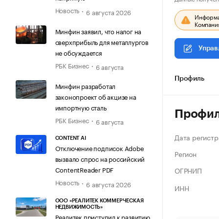
Новость
6 августа 2026
Информац
Компания
Минфин заявил, что налог на
сверхприбыль для металлургов
Управ
не обсуждается
РБК Бизнес
6 августа
Профиль
Минфин разработал
законопроект об акцизе на
импортную сталь
Профи
РБК Бизнес
6 августа
Дата регистр
CONTENT AI
Отключение подписок Adobe
Регион
вызвало спрос на российский
ContentReader PDF
ОГРНИП
Новость
6 августа 2026
ИНН
ООО «РЕАЛИТЕК КОММЕРЧЕСКАЯ
НЕДВИЖИМОСТЬ»
Реалитек приступил к развитию