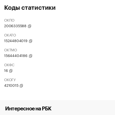
Коды статистики
ОКПО
2006335588
ОКАТО
15244804019
ОКТМО
15644404186
ОКФС
16
ОКОГУ
4210015
Интересное на РБК