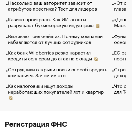
Насколько ваш авторитет зависит от
«От спо
атрибутов престижа? Тест для лидеров
глава к
Казино проиграло. Как ИИ-агенты
«Деньги
разрушают букмекерскую индустрию
Маск в 
Выживают сильнейших. Почему компании
Функции
избавляются от лучших сотрудников
основ э
Как банк Wildberries резко нарастил
ЕС раз
кредиты селлерам до атак на склады
нефти —
Сотрудники открыли новый способ вредить
Стресс 
компаниям. Зачем им это
доходов
Как налоговики ищут доходы
Что обв
неработающих покупателей яхт и квартир
для Tel
Регистрация ФНС