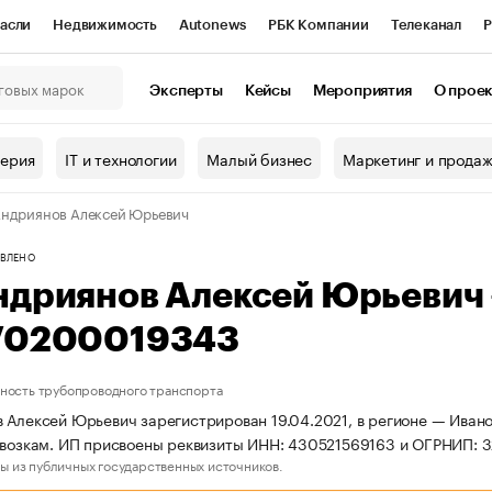
асли
Недвижимость
Autonews
РБК Компании
Телеканал
Р
К Курсы
РБК Life
Тренды
Визионеры
Национальные проекты
Эксперты
Кейсы
Мероприятия
О прое
онный клуб
Исследования
Кредитные рейтинги
Франшизы
Г
терия
IT и технологии
Малый бизнес
Маркетинг и прода
Проверка контрагентов
Политика
Экономика
Бизнес
ндриянов Алексей Юрьевич
ы
ВЛЕНО
ндриянов Алексей Юрьевич
70200019343
ность трубопроводного транспорта
 Алексей Юрьевич зарегистрирован 19.04.2021, в регионе — Ивано
евозкам. ИП присвоены реквизиты ИНН: 430521569163 и ОГРНИП:
ы из публичных государственных источников.