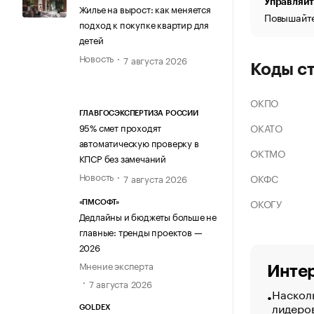
Управляйт
Жилье на вырост: как меняется
Повышайте
подход к покупке квартир для
детей
Новость
7 августа 2026
Коды с
ОКПО
ГЛАВГОСЭКСПЕРТИЗА РОССИИ
ОКАТО
95% смет проходят
автоматическую проверку в
ОКТМО
КПСР без замечаний
Новость
ОКФС
7 августа 2026
ОКОГУ
«ПМСОФТ»
Дедлайны и бюджеты больше не
главные: тренды проектов —
2026
Мнение эксперта
Интер
7 августа 2026
Насколь
лидеро
GOLDEX