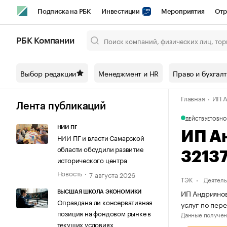
Подписка на РБК
Инвестиции
Мероприятия
Отр
Спорт
Школа управления РБК
РБК Образование
РБ
РБК Компании
Город
Стиль
Крипто
РБК Бизнес-среда
Дискусси
Выбор редакции
Менеджмент и HR
Право и бухгал
Спецпроекты СПб
Конференции СПб
Спецпроекты
Главная
ИП А
Технологии и медиа
Финансы
Рынок наличной валют
Лента публикаций
ДЕЙСТВУЕТ
ОБНО
НИИ ПГ
ИП А
НИИ ПГ и власти Самарской
области обсудили развитие
3213
исторического центра
Новость
7 августа 2026
ТЭК
Деятель
ИП Андриянов
ВЫСШАЯ ШКОЛА ЭКОНОМИКИ
Оправдана ли консервативная
услуг по пер
позиция на фондовом рынке в
Данные получен
текущих условиях