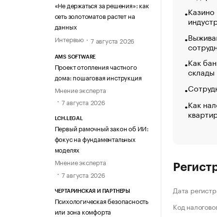
«Не держаться за решения»: как
Казино
сеть золотоматов растет на
индуст
данных
Выжива
Интервью
7 августа 2026
сотруд
AMS SOFTWARE
Как бан
Проект отопления частного
склады
дома: пошаговая инструкция
Сотрудн
Мнение эксперта
7 августа 2026
Как нал
кварти
LCH.LEGAL
Первый рамочный закон об ИИ:
фокус на фундаментальных
моделях
Мнение эксперта
Регист
7 августа 2026
Дата регистр
ЧЕРТАРИНСКАЯ И ПАРТНЕРЫ
Психологическая безопасность
Код налогово
или зона комфорта