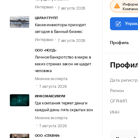
Информац
Интервью
7 августа 2026
Компания
ЦАРАН ГРУПП
Какие инвесторы приходят
Управ
сегодня в банный бизнес
Интервью
7 августа 2026
Профиль
ООО «НССД»
Личное банкротство в мире: в
каких странах закон не щадит
Профи
человека
Мнение эксперта
Дата регистр
7 августа 2026
Регион
ИНФОМАКСИМУМ
ОГРНИП
Где компания теряет деньги
каждый день: пять скрытых зон
ИНН
Мнение эксперта
7 августа 2026
ООО «СТАВНИ»