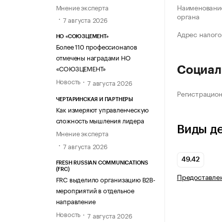
Наименование
Мнение эксперта
органа
7 августа 2026
Адрес налого
НО «СОЮЗЦЕМЕНТ»
Более 110 профессионалов
отмечены наградами НО
«СОЮЗЦЕМЕНТ»
Социал
Новость
7 августа 2026
Регистрацио
ЧЕРТАРИНСКАЯ И ПАРТНЕРЫ
Как измеряют управленческую
сложность мышления лидера
Виды д
Мнение эксперта
7 августа 2026
49.42
FRESH RUSSIAN COMMUNICATIONS
(FRC)
Предоставлен
FRC выделило организацию B2B-
мероприятий в отдельное
направление
Новость
7 августа 2026