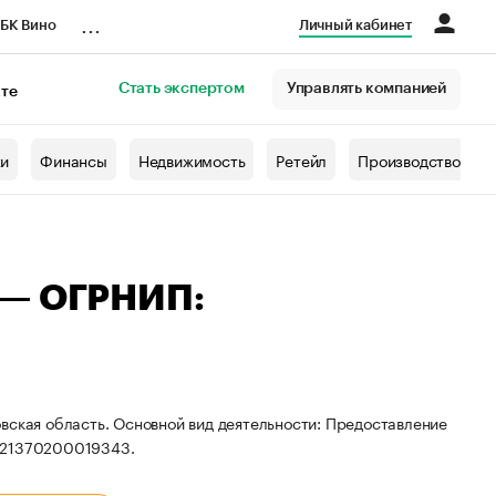
...
БК Вино
Личный кабинет
Стать экспертом
Управлять компанией
кте
азета
жи
Финансы
Недвижимость
Ретейл
Производство
 — ОГРНИП:
вская область. Основной вид деятельности: Предоставление
 321370200019343.