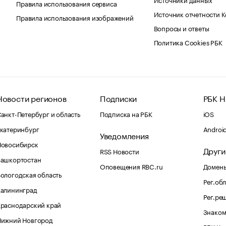
Правила использования сервиса
Источник отчетности 
Правила использования изображений
Вопросы и ответы
Политика Cookies РБК
Новости регионов
Подписки
РБК Н
анкт-Петербург и область
Подписка на РБК
iOS
катеринбург
Androi
Уведомления
Новосибирск
Други
RSS Новости
Башкортостан
Оповещения RBC.ru
Домены
ологодская область
Рег.об
Калининград
Рег.ре
раснодарский край
Знаком
Нижний Новгород