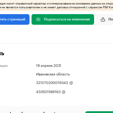
ия носит справочный характер и сгенерирована на основании данных из откр
 не является пользователем и не имеет деловых отношений с сервисом РБК Ко
Подписаться на изменения
По
лять страницей
ль
ации
19 апреля 2021
Ивановская область
321370200019343
430521569163