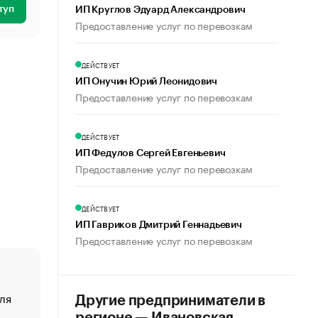
туп
ИП Круглов Эдуард Александрович
Предоставление услуг по перевозкам
ДЕЙСТВУЕТ
ИП Онучин Юрий Леонидович
Предоставление услуг по перевозкам
ДЕЙСТВУЕТ
ИП Федулов Сергей Евгеньевич
Предоставление услуг по перевозкам
ДЕЙСТВУЕТ
ИП Гавриков Дмитрий Геннадьевич
Предоставление услуг по перевозкам
ля
«От спорта тело стареет иначе». Как живет глава ко
Другие предприниматели в
создавшей GTA