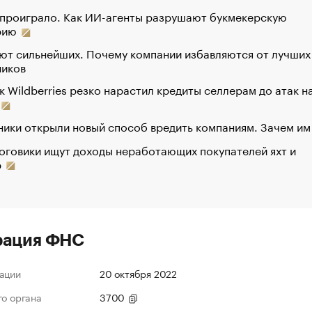
 проиграло. Как ИИ-агенты разрушают букмекерскую
рию
ют сильнейших. Почему компании избавляются от лучших
ников
к Wildberries резко нарастил кредиты селлерам до атак н
ики открыли новый способ вредить компаниям. Зачем им
оговики ищут доходы неработающих покупателей яхт и
р
рация ФНС
ации
20 октября 2022
го органа
3700