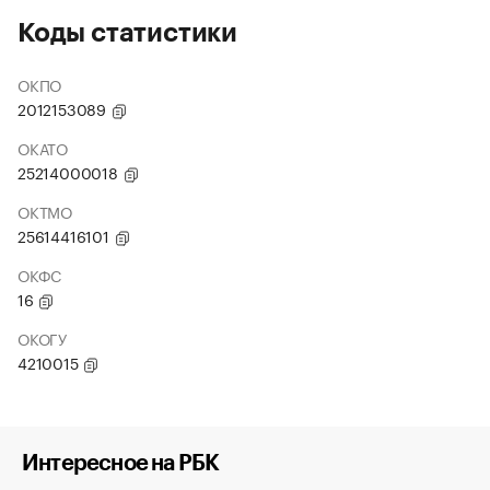
Коды статистики
ОКПО
2012153089
ОКАТО
25214000018
ОКТМО
25614416101
ОКФС
16
ОКОГУ
4210015
Интересное на РБК