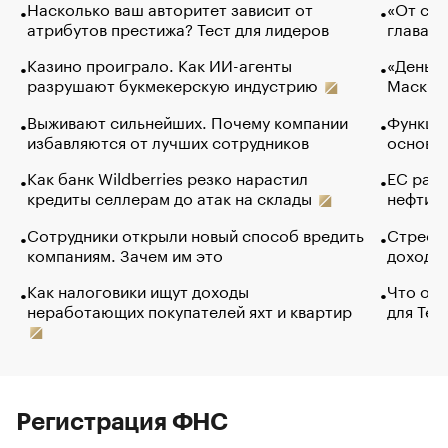
Насколько ваш авторитет зависит от
«От спо
атрибутов престижа? Тест для лидеров
глава к
Казино проиграло. Как ИИ-агенты
«Деньги
разрушают букмекерскую индустрию
Маск в 
Выживают сильнейших. Почему компании
Функции
избавляются от лучших сотрудников
основ э
Как банк Wildberries резко нарастил
ЕС раз
кредиты селлерам до атак на склады
нефти —
Сотрудники открыли новый способ вредить
Стресс 
компаниям. Зачем им это
доходов
Как налоговики ищут доходы
Что обв
неработающих покупателей яхт и квартир
для Tel
Регистрация ФНС