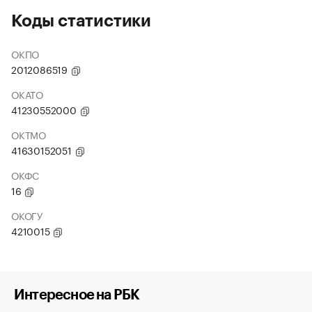
Коды статистики
ОКПО
2012086519
ОКАТО
41230552000
ОКТМО
41630152051
ОКФС
16
ОКОГУ
4210015
Интересное на РБК