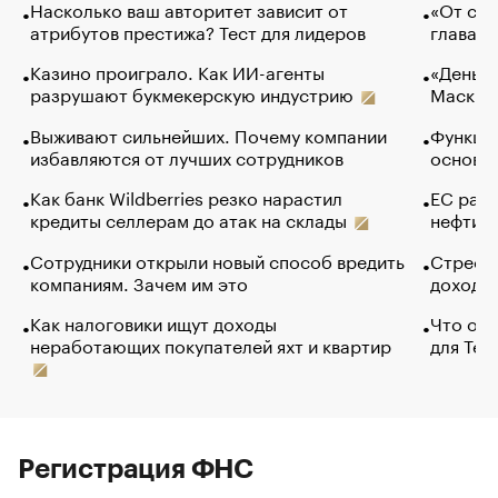
Насколько ваш авторитет зависит от
«От спо
атрибутов престижа? Тест для лидеров
глава к
Казино проиграло. Как ИИ-агенты
«Деньги
разрушают букмекерскую индустрию
Маск в 
Выживают сильнейших. Почему компании
Функции
избавляются от лучших сотрудников
основ э
Как банк Wildberries резко нарастил
ЕС раз
кредиты селлерам до атак на склады
нефти —
Сотрудники открыли новый способ вредить
Стресс 
компаниям. Зачем им это
доходов
Как налоговики ищут доходы
Что обв
неработающих покупателей яхт и квартир
для Tel
Регистрация ФНС