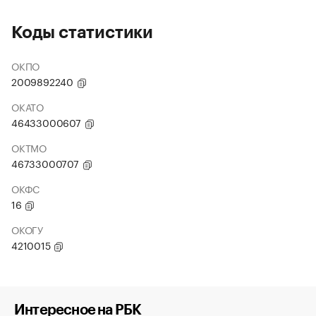
Коды статистики
ОКПО
2009892240
ОКАТО
46433000607
ОКТМО
46733000707
ОКФС
16
ОКОГУ
4210015
Интересное на РБК