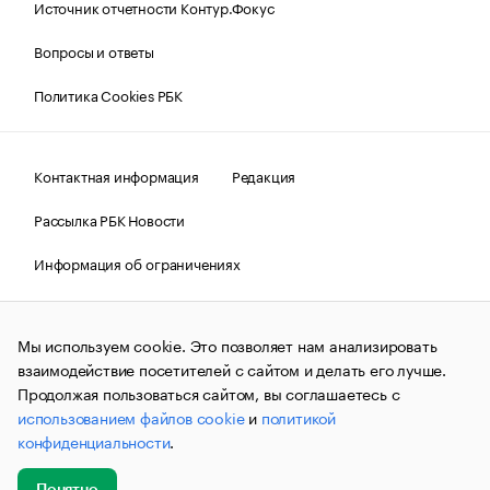
Источник отчетности Контур.Фокус
Вопросы и ответы
Политика Cookies РБК
Контактная информация
Редакция
Рассылка РБК Новости
Информация об ограничениях
Правовая информация
О соблюдении авторских прав
Мы используем cookie. Это позволяет нам анализировать
© АО «РОСБИЗНЕСКОНСАЛТИНГ»,
1995–2026.
Сообщения
и материалы информационного агентства «РБК»
взаимодействие посетителей с сайтом и делать его лучше.
(зарегистрировано Федеральной службой по надзору в сфере
Продолжая пользоваться сайтом, вы соглашаетесь с
связи, информационных технологий и массовых
использованием файлов cookie
и
политикой
коммуникаций (Роскомнадзор) 09.12.2015 за номером ИА
№ФС77-63848) сопровождаются пометкой «РБК». Отдельные
конфиденциальности
.
публикации могут содержать информацию,
не предназначенную для пользователей
до 18 лет.
companycardsfeedback@rbc.ru