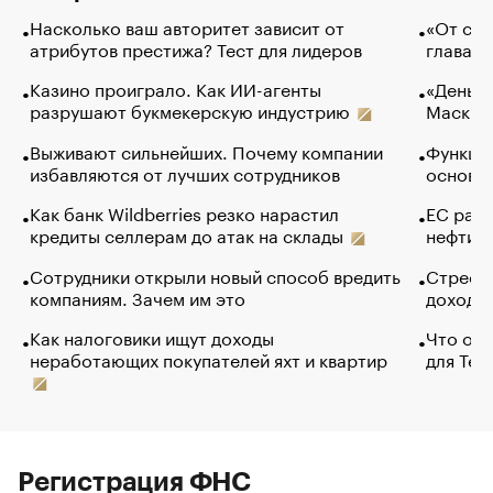
Насколько ваш авторитет зависит от
«От спо
атрибутов престижа? Тест для лидеров
глава к
Казино проиграло. Как ИИ-агенты
«Деньги
разрушают букмекерскую индустрию
Маск в 
Выживают сильнейших. Почему компании
Функции
избавляются от лучших сотрудников
основ э
Как банк Wildberries резко нарастил
ЕС раз
кредиты селлерам до атак на склады
нефти —
Сотрудники открыли новый способ вредить
Стресс 
компаниям. Зачем им это
доходов
Как налоговики ищут доходы
Что обв
неработающих покупателей яхт и квартир
для Tel
Регистрация ФНС