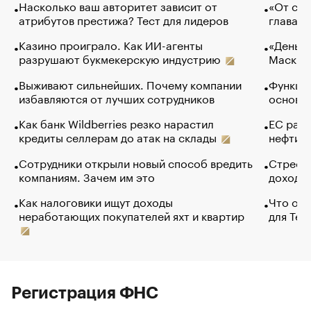
Насколько ваш авторитет зависит от
«От спо
атрибутов престижа? Тест для лидеров
глава к
Казино проиграло. Как ИИ-агенты
«Деньги
разрушают букмекерскую индустрию
Маск в 
Выживают сильнейших. Почему компании
Функции
избавляются от лучших сотрудников
основ э
Как банк Wildberries резко нарастил
ЕС раз
кредиты селлерам до атак на склады
нефти —
Сотрудники открыли новый способ вредить
Стресс 
компаниям. Зачем им это
доходов
Как налоговики ищут доходы
Что обв
неработающих покупателей яхт и квартир
для Tel
Регистрация ФНС