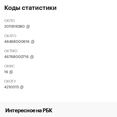
Коды статистики
ОКПО
2011816580
ОКАТО
46468000616
ОКТМО
46768000716
ОКФС
16
ОКОГУ
4210015
Интересное на РБК