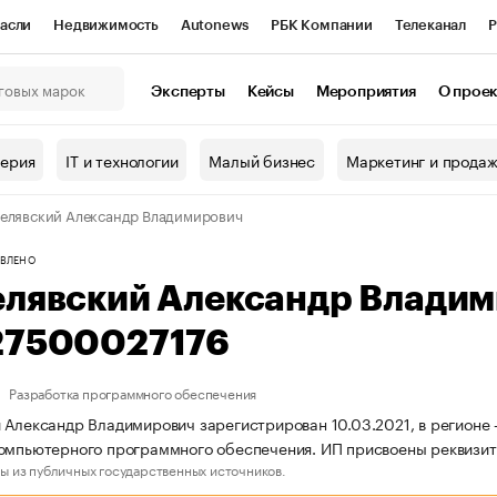
асли
Недвижимость
Autonews
РБК Компании
Телеканал
Р
К Курсы
РБК Life
Тренды
Визионеры
Национальные проекты
Эксперты
Кейсы
Мероприятия
О прое
онный клуб
Исследования
Кредитные рейтинги
Франшизы
Г
терия
IT и технологии
Малый бизнес
Маркетинг и прода
Проверка контрагентов
Политика
Экономика
Бизнес
елявский Александр Владимирович
ы
ВЛЕНО
елявский Александр Влади
27500027176
Разработка программного обеспечения
 Александр Владимирович зарегистрирован 10.03.2021, в регионе 
компьютерного программного обеспечения. ИП присвоены реквиз
ы из публичных государственных источников.