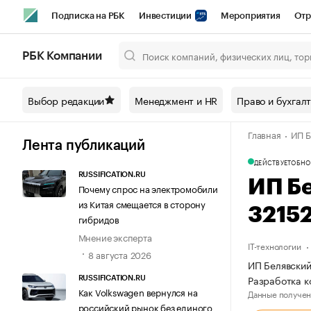
Подписка на РБК
Инвестиции
Мероприятия
Отр
Спорт
Школа управления РБК
РБК Образование
РБ
РБК Компании
Город
Стиль
Крипто
РБК Бизнес-среда
Дискусси
Выбор редакции
Менеджмент и HR
Право и бухгал
Спецпроекты СПб
Конференции СПб
Спецпроекты
Главная
ИП Б
Технологии и медиа
Финансы
Рынок наличной валют
Лента публикаций
ДЕЙСТВУЕТ
ОБНО
RUSSIFICATION.RU
ИП Б
Почему спрос на электромобили
из Китая смещается в сторону
3215
гибридов
Мнение эксперта
IT-технологии
8 августа 2026
ИП Белявский
Разработка 
RUSSIFICATION.RU
Как Volkswagen вернулся на
Данные получен
российский рынок без единого