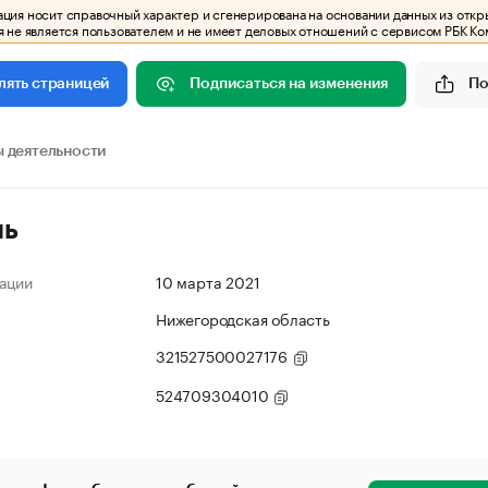
ия носит справочный характер и сгенерирована на основании данных из откр
 не является пользователем и не имеет деловых отношений с сервисом РБК Ко
Подписаться на изменения
По
лять страницей
 деятельности
ль
ации
10 марта 2021
Нижегородская область
321527500027176
524709304010