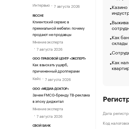
Интервью
7 августа 2026
Казино
индуст
RICCHE
Выжива
Клиентский сервис в
сотруд
премиальной мебели: почему
продают не продавцы
Как бан
Мнение эксперта
склады
7 августа 2026
Сотрудн
ООО ПРАВОВОЙ ЦЕНТР «ЭКСПЕРТ»
Как нал
Как взыскать ущерб,
кварти
причиненный дропперами
Кейс
7 августа 2026
ООО «МЕДИА-ДОКТОР»
Зачем FMCG-бренду ТВ-реклама
Регист
в эпоху диджитал
Мнение эксперта
Дата регистр
7 августа 2026
Код налогово
СВОЙ БАНК