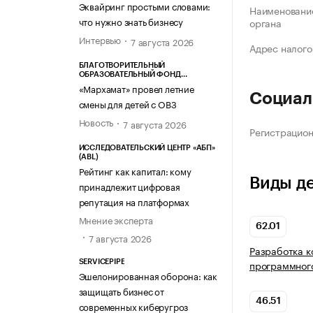
Эквайринг простыми словами:
Наименование
что нужно знать бизнесу
органа
Интервью
7 августа 2026
Адрес налого
БЛАГОТВОРИТЕЛЬНЫЙ
ОБРАЗОВАТЕЛЬНЫЙ ФОНД
«МАРХАМАТ»
«Мархамат» провел летние
Социал
смены для детей с ОВЗ
Новость
7 августа 2026
Регистрацио
ИССЛЕДОВАТЕЛЬСКИЙ ЦЕНТР «АБП»
(ABL)
Рейтинг как капитал: кому
Виды д
принадлежит цифровая
репутация на платформах
Мнение эксперта
62.01
7 августа 2026
Разработка 
программног
SERVICEPIPE
Эшелонированная оборона: как
защищать бизнес от
46.51
современных киберугроз