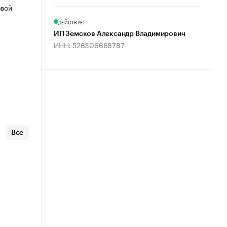
овой
ДЕЙСТВУЕТ
ИП Земсков Александр Владимирович
ИНН: 526306668787
Все