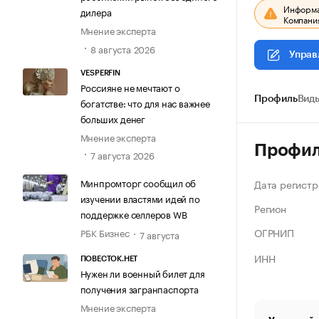
Информац
дилера
Компания
Мнение эксперта
8 августа 2026
Управ
VESPERFIN
Россияне не мечтают о
Профиль
Виды
богатстве: что для нас важнее
больших денег
Мнение эксперта
Профи
7 августа 2026
Минпромторг сообщил об
Дата регистр
изучении властями идей по
Регион
поддержке селлеров WB
ОГРНИП
РБК Бизнес
7 августа
ИНН
ПОВЕСТОК.НЕТ
Нужен ли военный билет для
получения загранпаспорта
Мнение эксперта