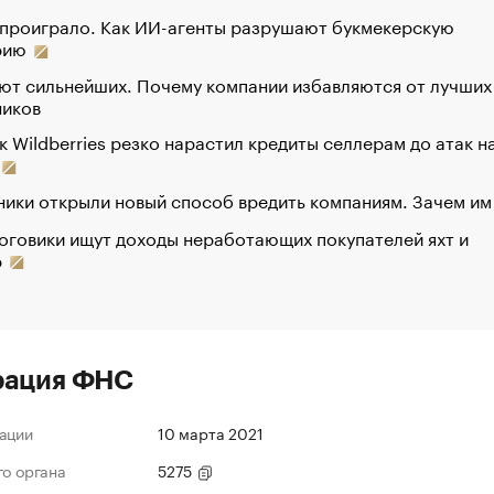
 проиграло. Как ИИ-агенты разрушают букмекерскую
рию
ют сильнейших. Почему компании избавляются от лучших
ников
к Wildberries резко нарастил кредиты селлерам до атак н
ики открыли новый способ вредить компаниям. Зачем им
оговики ищут доходы неработающих покупателей яхт и
р
рация ФНС
ации
10 марта 2021
го органа
5275