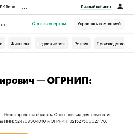
...
БК Вино
Личный кабинет
Стать экспертом
Управлять компанией
кте
азета
жи
Финансы
Недвижимость
Ретейл
Производство
мирович — ОГРНИП:
— Нижегородская область. Основной вид деятельности:
иты ИНН: 524709304010 и ОГРНИП: 321527500027176.