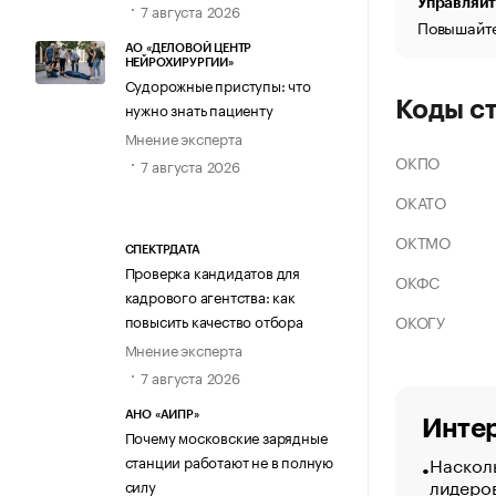
Управляйт
7 августа 2026
Повышайте
АО «ДЕЛОВОЙ ЦЕНТР
НЕЙРОХИРУРГИИ»
Судорожные приступы: что
Коды с
нужно знать пациенту
Мнение эксперта
ОКПО
7 августа 2026
ОКАТО
ОКТМО
СПЕКТРДАТА
Проверка кандидатов для
ОКФС
кадрового агентства: как
ОКОГУ
повысить качество отбора
Мнение эксперта
7 августа 2026
АНО «АИПР»
Интер
Почему московские зарядные
Насколь
станции работают не в полную
лидеро
силу