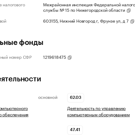
 налогового
Межрайонная инспекция Федеральной налог
службы № 15 по Нижегородской области
вой
603155, Нижний Новгород г, Фрунзе ул, д 7
ьные фонды
нный номер СФР
1219618475
еятельности
62.03
ОСНОВНОЙ
компьютерного
Деятельность по управлению
о обеспечения
компьютерным оборудованием
47.41