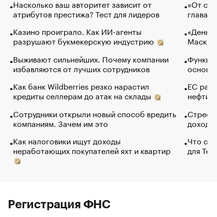
Насколько ваш авторитет зависит от
«От спо
атрибутов престижа? Тест для лидеров
глава к
Казино проиграло. Как ИИ-агенты
«Деньги
разрушают букмекерскую индустрию
Маск в 
Выживают сильнейших. Почему компании
Функции
избавляются от лучших сотрудников
основ э
Как банк Wildberries резко нарастил
ЕС раз
кредиты селлерам до атак на склады
нефти —
Сотрудники открыли новый способ вредить
Стресс 
компаниям. Зачем им это
доходов
Как налоговики ищут доходы
Что обв
неработающих покупателей яхт и квартир
для Tel
Регистрация ФНС