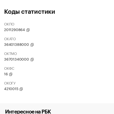
Коды статистики
ОКПО
2011290864
ОКАТО
36401388000
ОКТМО
36701340000
ОКФС
16
ОКОГУ
4210015
Интересное на РБК