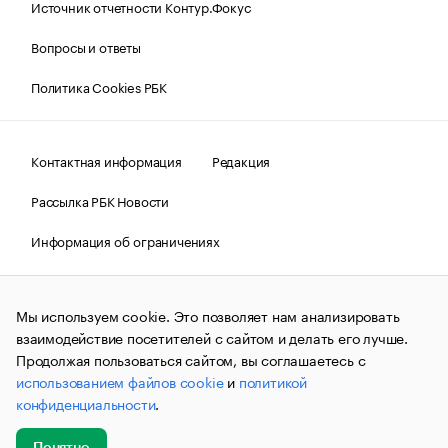
Источник отчетности Контур.Фокус
Вопросы и ответы
Политика Cookies РБК
Контактная информация
Редакция
Рассылка РБК Новости
Информация об ограничениях
Правовая информация
О соблюдении авторских прав
Мы используем cookie. Это позволяет нам анализировать
© АО «РОСБИЗНЕСКОНСАЛТИНГ»,
1995–2026.
Сообщения
и материалы информационного агентства «РБК»
взаимодействие посетителей с сайтом и делать его лучше.
(зарегистрировано Федеральной службой по надзору в сфере
Продолжая пользоваться сайтом, вы соглашаетесь с
связи, информационных технологий и массовых
использованием файлов cookie
и
политикой
коммуникаций (Роскомнадзор) 09.12.2015 за номером ИА
№ФС77-63848) сопровождаются пометкой «РБК». Отдельные
конфиденциальности
.
публикации могут содержать информацию,
не предназначенную для пользователей
до 18 лет.
companycardsfeedback@rbc.ru