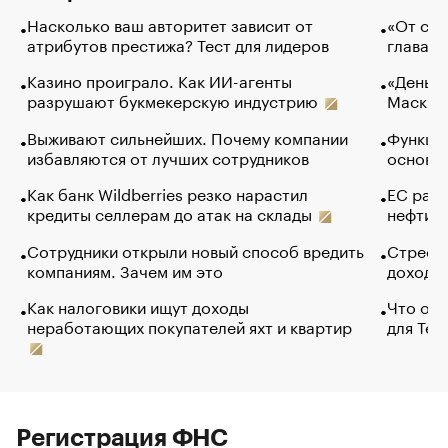
Насколько ваш авторитет зависит от
«От спо
атрибутов престижа? Тест для лидеров
глава к
Казино проиграло. Как ИИ-агенты
«Деньги
разрушают букмекерскую индустрию
Маск в 
Выживают сильнейших. Почему компании
Функции
избавляются от лучших сотрудников
основ э
Как банк Wildberries резко нарастил
ЕС раз
кредиты селлерам до атак на склады
нефти —
Сотрудники открыли новый способ вредить
Стресс 
компаниям. Зачем им это
доходов
Как налоговики ищут доходы
Что обв
неработающих покупателей яхт и квартир
для Tel
Регистрация ФНС