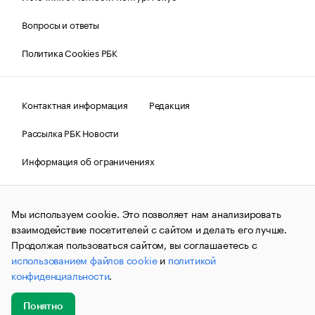
Вопросы и ответы
Политика Cookies РБК
Контактная информация
Редакция
Рассылка РБК Новости
Информация об ограничениях
Правовая информация
О соблюдении авторских прав
Мы используем cookie. Это позволяет нам анализировать
© АО «РОСБИЗНЕСКОНСАЛТИНГ»,
1995–2026.
Сообщения
и материалы информационного агентства «РБК»
взаимодействие посетителей с сайтом и делать его лучше.
(зарегистрировано Федеральной службой по надзору в сфере
Продолжая пользоваться сайтом, вы соглашаетесь с
связи, информационных технологий и массовых
использованием файлов cookie
и
политикой
коммуникаций (Роскомнадзор) 09.12.2015 за номером ИА
№ФС77-63848) сопровождаются пометкой «РБК». Отдельные
конфиденциальности
.
публикации могут содержать информацию,
не предназначенную для пользователей
до 18 лет.
companycardsfeedback@rbc.ru
Понятно