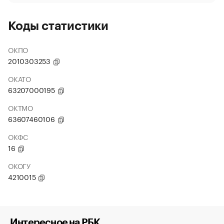
Коды статистики
ОКПО
2010303253
ОКАТО
63207000195
ОКТМО
63607460106
ОКФС
16
ОКОГУ
4210015
Интересное на РБК