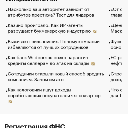
Насколько ваш авторитет зависит от
«От спо
атрибутов престижа? Тест для лидеров
глава к
Казино проиграло. Как ИИ-агенты
«Деньги
разрушают букмекерскую индустрию
Маск в 
Выживают сильнейших. Почему компании
Функции
избавляются от лучших сотрудников
основ э
Как банк Wildberries резко нарастил
ЕС раз
кредиты селлерам до атак на склады
нефти —
Сотрудники открыли новый способ вредить
Стресс 
компаниям. Зачем им это
доходов
Как налоговики ищут доходы
Что обв
неработающих покупателей яхт и квартир
для Tel
Регистрация ФНС