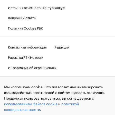
Источник отчетности Контур.Фокус
Вопросы и ответы
Политика Cookies РБК
Контактная информация
Редакция
Рассылка РБК Новости
Информация об ограничениях
Правовая информация
О соблюдении авторских прав
Мы используем cookie. Это позволяет нам анализировать
© АО «РОСБИЗНЕСКОНСАЛТИНГ»,
1995–2026.
Сообщения
и материалы информационного агентства «РБК»
взаимодействие посетителей с сайтом и делать его лучше.
(зарегистрировано Федеральной службой по надзору в сфере
Продолжая пользоваться сайтом, вы соглашаетесь с
связи, информационных технологий и массовых
использованием файлов cookie
и
политикой
коммуникаций (Роскомнадзор) 09.12.2015 за номером ИА
№ФС77-63848) сопровождаются пометкой «РБК». Отдельные
конфиденциальности
.
публикации могут содержать информацию,