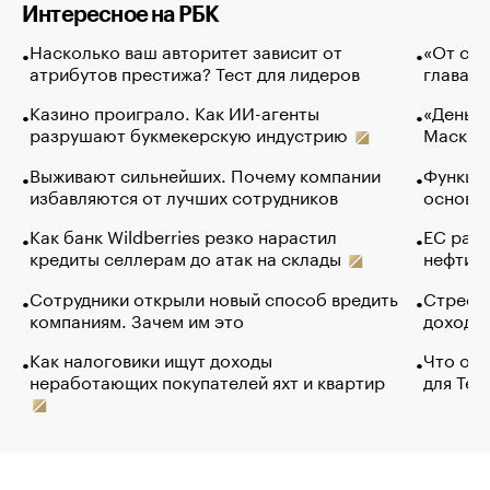
Интересное на РБК
Насколько ваш авторитет зависит от
«От спо
атрибутов престижа? Тест для лидеров
глава к
Казино проиграло. Как ИИ-агенты
«Деньги
разрушают букмекерскую индустрию
Маск в 
Выживают сильнейших. Почему компании
Функции
избавляются от лучших сотрудников
основ э
Как банк Wildberries резко нарастил
ЕС раз
кредиты селлерам до атак на склады
нефти —
Сотрудники открыли новый способ вредить
Стресс 
компаниям. Зачем им это
доходов
Как налоговики ищут доходы
Что обв
неработающих покупателей яхт и квартир
для Tel