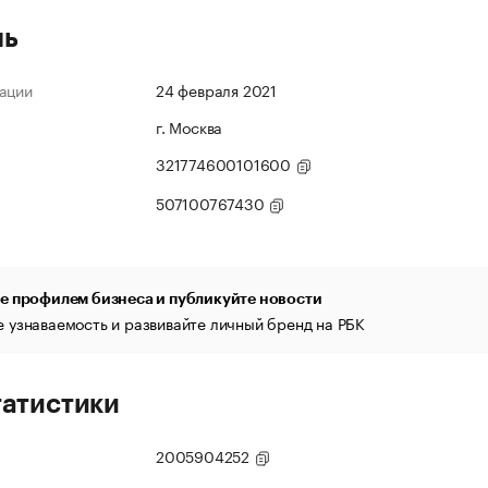
ль
ации
24 февраля 2021
г. Москва
321774600101600
507100767430
е профилем бизнеса и публикуйте новости
 узнаваемость и развивайте личный бренд на РБК
татистики
2005904252