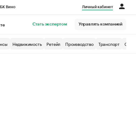
БК Вино
Личный кабинет
Город
Стать экспертом
Управлять компанией
кте
нсы
Недвижимость
Ретейл
Производство
Транспорт
Образ