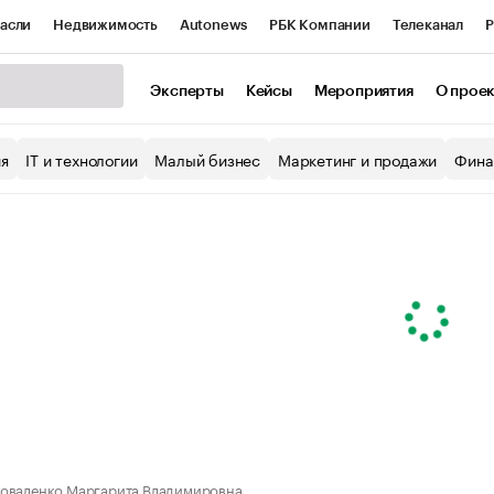
асли
Недвижимость
Autonews
РБК Компании
Телеканал
Р
К Курсы
РБК Life
Тренды
Визионеры
Национальные проекты
Эксперты
Кейсы
Мероприятия
О прое
уб
Исследования
Кредитные рейтинги
Франшизы
Газета
ия
IT и технологии
Малый бизнес
Маркетинг и продажи
Фина
Проверка контрагентов
Политика
Экономика
Бизнес
ы
оваленко Маргарита Владимировна