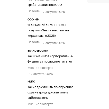
срабатывание на 8000
Новость
7 августа 2026
ООО «1Т»
1Т в Высшей лиге: 1Т РЭКС
получил «Знак качества» на
«Архипелаге 2026»
Новость
7 августа 2026
BRANDSECURITY
Как изменился корпоративный
фишинг за последние пять лет
Мнение эксперта
7 августа 2026
НЦПО
Какие документы по обучению
охране труда должен иметь
работодатель
Мнение эксперта