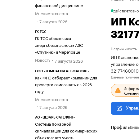
финансовой дисциплине
ДЕЙСТВУЕТ
ОБНО
Мнение эксперта
ИП К
7 августа 2026
3217
ГК ТСС
ГК ТСС обеспечила
энергобезопасность АЗС
Недвижимость
«Спутник» в Череповце
ИП Коваленко
Новость
7 августа 2026
управление 
32177460010
ООО «КОМПАНИЯ АЛЬФАСОФТ»
Данные получен
Как ФНС отбирает компании для
проверки самозанятых в 2026
Информац
году
Компания
Мнение эксперта
7 августа 2026
Управ
АО «ЦЕЗАРЬ САТЕЛЛИТ»
Система пожарной
Профиль
Виды
сигнализации для коммерческих
объектов: что учесть