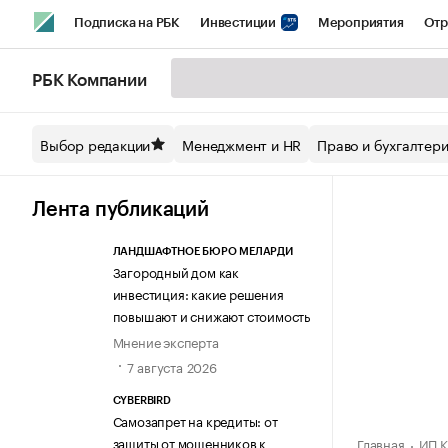
Подписка на РБК
Инвестиции
Мероприятия
Отр
Спорт
Школа управления РБК
РБК Образование
РБ
РБК Компании
Стиль
Крипто
РБК Бизнес-среда
Дискуссионный кл
Выбор редакции
Менеджмент и HR
Право и бухгалтер
Спецпроекты СПб
Конференции СПб
Спецпроекты
Технологии и медиа
Финансы
Рынок наличной валют
Лента публикаций
ЛАНДШАФТНОЕ БЮРО МЕЛАРДИ
Загородный дом как
инвестиция: какие решения
повышают и снижают стоимость
Мнение эксперта
7 августа 2026
CYBERBIRD
Самозапрет на кредиты: от
защиты от мошенников к
Главная
ИП К