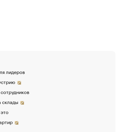
для лидеров
«От спор
дустрию
«Деньги 
 сотрудников
на склады
 это
вартир