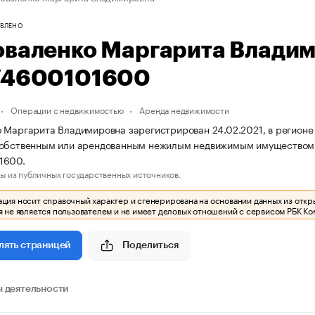
ВЛЕНО
оваленко Маргарита Влади
74600101600
Операции с недвижимостью
Аренда недвижимости
 Маргарита Владимировна зарегистрирован 24.02.2021, в регионе 
собственным или арендованным нежилым недвижимым имуществом.
1600.
ы из публичных государственных источников.
ия носит справочный характер и сгенерирована на основании данных из откр
 не является пользователем и не имеет деловых отношений с сервисом РБК Ко
Поделиться
лять страницей
 деятельности