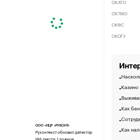
ОКАТО
ОКТМО
ОКФС
ОКОГУ
Интер
Насколь
Казино
Выжива
Как бан
Сотрудн
ООО «НЦР «РУКОНТ»
Как нал
Руконтекст обновил детектор
ИИ-текста: 1 ложное