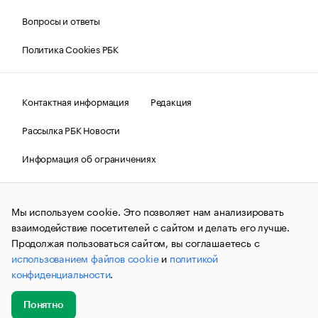
Вопросы и ответы
Политика Cookies РБК
Контактная информация
Редакция
Рассылка РБК Новости
Информация об ограничениях
Правовая информация
О соблюдении авторских прав
Мы используем cookie. Это позволяет нам анализировать
© АО «РОСБИЗНЕСКОНСАЛТИНГ»,
1995–2026.
Сообщения
и материалы информационного агентства «РБК»
взаимодействие посетителей с сайтом и делать его лучше.
(зарегистрировано Федеральной службой по надзору в сфере
Продолжая пользоваться сайтом, вы соглашаетесь с
связи, информационных технологий и массовых
использованием файлов cookie
и
политикой
коммуникаций (Роскомнадзор) 09.12.2015 за номером ИА
№ФС77-63848) сопровождаются пометкой «РБК». Отдельные
конфиденциальности
.
публикации могут содержать информацию,
не предназначенную для пользователей
до 18 лет.
companycardsfeedback@rbc.ru
Понятно