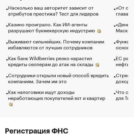
Насколько ваш авторитет зависит от
«От спо
атрибутов престижа? Тест для лидеров
глава к
Казино проиграло. Как ИИ-агенты
«Деньги
разрушают букмекерскую индустрию
Маск в 
Выживают сильнейших. Почему компании
Функции
избавляются от лучших сотрудников
основ э
Как банк Wildberries резко нарастил
ЕС раз
кредиты селлерам до атак на склады
нефти —
Сотрудники открыли новый способ вредить
Стресс 
компаниям. Зачем им это
доходов
Как налоговики ищут доходы
Что обв
неработающих покупателей яхт и квартир
для Tel
Регистрация ФНС