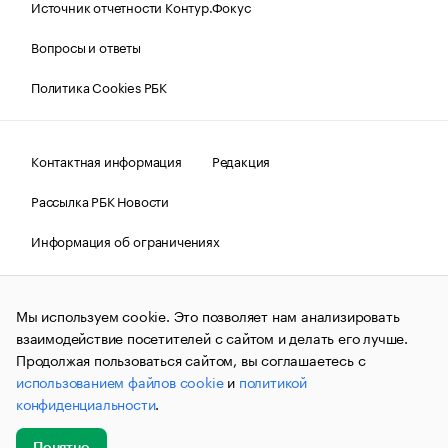
Источник отчетности Контур.Фокус
Вопросы и ответы
Политика Cookies РБК
Контактная информация
Редакция
Рассылка РБК Новости
Информация об ограничениях
Правовая информация
О соблюдении авторских прав
Мы используем cookie. Это позволяет нам анализировать
© АО «РОСБИЗНЕСКОНСАЛТИНГ»,
1995–2026.
Сообщения
и материалы информационного агентства «РБК»
взаимодействие посетителей с сайтом и делать его лучше.
(зарегистрировано Федеральной службой по надзору в сфере
Продолжая пользоваться сайтом, вы соглашаетесь с
связи, информационных технологий и массовых
использованием файлов cookie
и
политикой
коммуникаций (Роскомнадзор) 09.12.2015 за номером ИА
№ФС77-63848) сопровождаются пометкой «РБК». Отдельные
конфиденциальности
.
публикации могут содержать информацию,
не предназначенную для пользователей
до 18 лет.
companycardsfeedback@rbc.ru