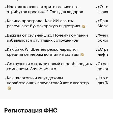
Насколько ваш авторитет зависит от
«От спо
атрибутов престижа? Тест для лидеров
глава к
Казино проиграло. Как ИИ-агенты
«Деньги
разрушают букмекерскую индустрию
Маск в 
Выживают сильнейших. Почему компании
Функции
избавляются от лучших сотрудников
основ э
Как банк Wildberries резко нарастил
ЕС раз
кредиты селлерам до атак на склады
нефти —
Сотрудники открыли новый способ вредить
Стресс 
компаниям. Зачем им это
доходов
Как налоговики ищут доходы
Что обв
неработающих покупателей яхт и квартир
для Tel
Регистрация ФНС