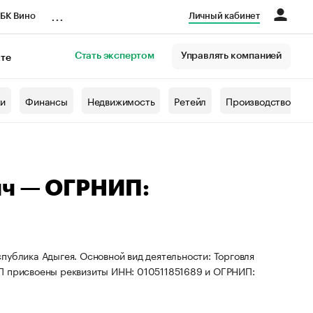
...
БК Вино
Личный кабинет
Стать экспертом
Управлять компанией
кте
азета
жи
Финансы
Недвижимость
Ретейл
Производство
ич — ОГРНИП:
публика Адыгея. Основной вид деятельности: Торговля
ИП присвоены реквизиты ИНН: 010511851689 и ОГРНИП: