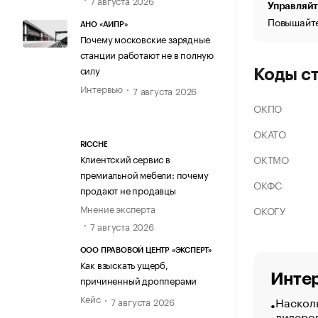
Управляйт
Повышайте
АНО «АИПР»
Почему московские зарядные
станции работают не в полную
силу
Коды с
Интервью
7 августа 2026
ОКПО
ОКАТО
RICCHE
ОКТМО
Клиентский сервис в
премиальной мебели: почему
ОКФС
продают не продавцы
Мнение эксперта
ОКОГУ
7 августа 2026
ООО ПРАВОВОЙ ЦЕНТР «ЭКСПЕРТ»
Как взыскать ущерб,
Интер
причиненный дропперами
Кейс
Насколь
7 августа 2026
лидеро