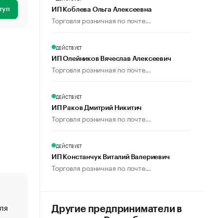
туп
ИП Коблева Ольга Алексеевна
Торговля розничная по почте...
ДЕЙСТВУЕТ
ИП Олейников Вячеслав Алексеевич
Торговля розничная по почте...
ДЕЙСТВУЕТ
ИП Раков Дмитрий Никитич
Торговля розничная по почте...
ДЕЙСТВУЕТ
ИП Констанчук Виталий Валериевич
Торговля розничная по почте...
ля
«От спорта тело стареет иначе». Как живет глава ко
Другие предприниматели в
создавшей GTA