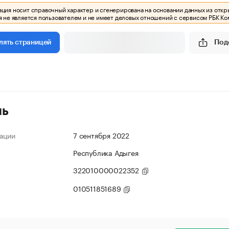
ия носит справочный характер и сгенерирована на основании данных из откр
 не является пользователем и не имеет деловых отношений с сервисом РБК Ко
Под
лять страницей
ль
ации
7 сентября 2022
Республика Адыгея
322010000022352
010511851689