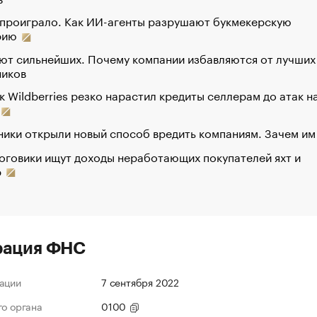
 проиграло. Как ИИ-агенты разрушают букмекерскую
рию
ют сильнейших. Почему компании избавляются от лучших
ников
к Wildberries резко нарастил кредиты селлерам до атак н
ики открыли новый способ вредить компаниям. Зачем им
оговики ищут доходы неработающих покупателей яхт и
р
рация ФНС
ации
7 сентября 2022
го органа
0100