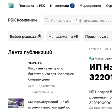
Подписка на РБК
Инвестиции
Мероприятия
Отр
Спорт
Школа управления РБК
РБК Образование
РБ
РБК Компании
Город
Стиль
Крипто
РБК Бизнес-среда
Дискусси
Выбор редакции
Менеджмент и HR
Право и бухгал
Спецпроекты СПб
Конференции СПб
Спецпроекты
Главная
ИП Н
Технологии и медиа
Финансы
Рынок наличной валют
Лента публикаций
ДЕЙСТВУЕТ
ОБНО
VESPERFIN
ИП Н
Россияне не мечтают о
богатстве: что для нас важнее
3220
больших денег
Мнение эксперта
ИП Назаров В
7 августа 2026
розничная по
Минпромторг сообщил об
3220100000
изучении властями идей по
Данные получен