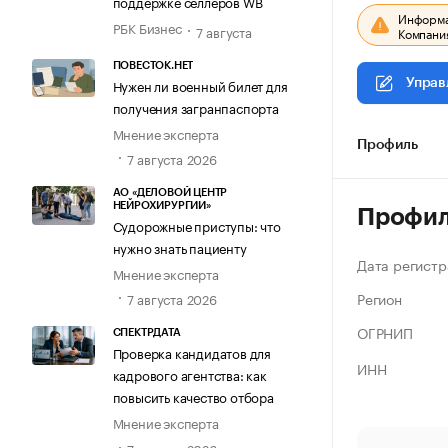
поддержке селлеров WB
Информац
РБК Бизнес
7 августа
Компания
ПОВЕСТОК.НЕТ
Нужен ли военный билет для
Управ
получения загранпаспорта
Мнение эксперта
Профиль
7 августа 2026
АО «ДЕЛОВОЙ ЦЕНТР
НЕЙРОХИРУРГИИ»
Профи
Судорожные приступы: что
нужно знать пациенту
Дата регистр
Мнение эксперта
Регион
7 августа 2026
ОГРНИП
СПЕКТРДАТА
Проверка кандидатов для
ИНН
кадрового агентства: как
повысить качество отбора
Мнение эксперта
7 августа 2026