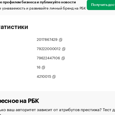
е профилем бизнеса и публикуйте новости
Получить дос
 узнаваемость и развивайте личный бренд на РБК
татистики
2017867429
79222000012
79622447106
16
4210015
есное на РБК
ко ваш авторитет зависит от атрибутов престижа? Тест д
в