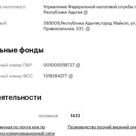
 налогового
Управление Федеральной налоговой службы 
Республике Адыгея
вой
385009,Республика Адыгея,город Майкоп, ул
Привокзальная, 331.
ьные фонды
нный номер ПФР
001005059727
нный номер ФСС
1319284277
еятельности
14.13
ОСНОВНОЙ
ничная по почте или по
Производство прочей верхней о
но-коммуникационной сети