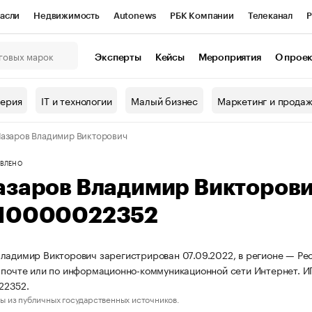
асли
Недвижимость
Autonews
РБК Компании
Телеканал
Р
К Курсы
РБК Life
Тренды
Визионеры
Национальные проекты
Эксперты
Кейсы
Мероприятия
О прое
онный клуб
Исследования
Кредитные рейтинги
Франшизы
Г
терия
IT и технологии
Малый бизнес
Маркетинг и прода
Проверка контрагентов
Политика
Экономика
Бизнес
азаров Владимир Викторович
ы
ВЛЕНО
азаров Владимир Викторов
10000022352
ладимир Викторович зарегистрирован 07.09.2022, в регионе — Рес
 почте или по информационно-коммуникационной сети Интернет. 
22352.
ы из публичных государственных источников.