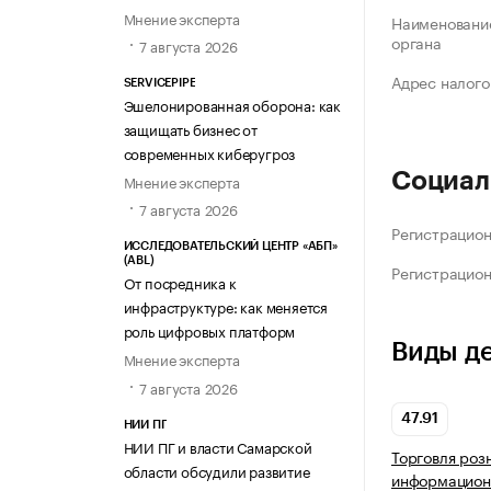
Мнение эксперта
Наименование
органа
7 августа 2026
Адрес налого
SERVICEPIPE
Эшелонированная оборона: как
защищать бизнес от
современных киберугроз
Социал
Мнение эксперта
7 августа 2026
Регистрацио
ИССЛЕДОВАТЕЛЬСКИЙ ЦЕНТР «АБП»
(ABL)
Регистрацио
От посредника к
инфраструктуре: как меняется
роль цифровых платформ
Виды д
Мнение эксперта
7 августа 2026
47.91
НИИ ПГ
НИИ ПГ и власти Самарской
Торговля роз
области обсудили развитие
информацион