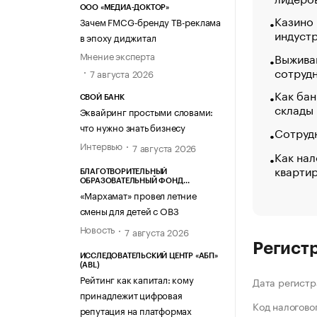
ООО «МЕДИА-ДОКТОР»
Казино
Зачем FMCG-бренду ТВ-реклама
индуст
в эпоху диджитал
Мнение эксперта
Выжива
сотруд
7 августа 2026
Как бан
СВОЙ БАНК
склады
Эквайринг простыми словами:
что нужно знать бизнесу
Сотрудн
Интервью
7 августа 2026
Как нал
кварти
БЛАГОТВОРИТЕЛЬНЫЙ
ОБРАЗОВАТЕЛЬНЫЙ ФОНД
«МАРХАМАТ»
«Мархамат» провел летние
смены для детей с ОВЗ
Новость
7 августа 2026
Регист
ИССЛЕДОВАТЕЛЬСКИЙ ЦЕНТР «АБП»
(ABL)
Рейтинг как капитал: кому
Дата регистр
принадлежит цифровая
Код налогово
репутация на платформах