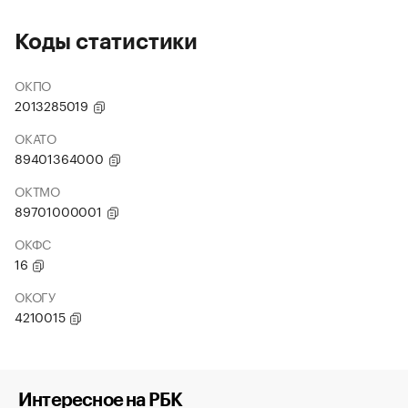
Коды статистики
ОКПО
2013285019
ОКАТО
89401364000
ОКТМО
89701000001
ОКФС
16
ОКОГУ
4210015
Интересное на РБК