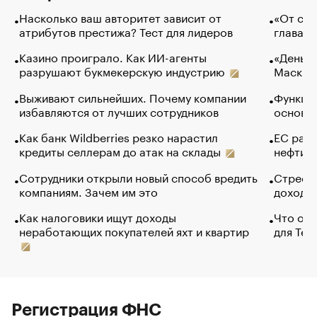
Насколько ваш авторитет зависит от
«От спо
атрибутов престижа? Тест для лидеров
глава к
Казино проиграло. Как ИИ-агенты
«Деньги
разрушают букмекерскую индустрию
Маск в 
Выживают сильнейших. Почему компании
Функции
избавляются от лучших сотрудников
основ э
Как банк Wildberries резко нарастил
ЕС раз
кредиты селлерам до атак на склады
нефти —
Сотрудники открыли новый способ вредить
Стресс 
компаниям. Зачем им это
доходов
Как налоговики ищут доходы
Что обв
неработающих покупателей яхт и квартир
для Tel
Регистрация ФНС