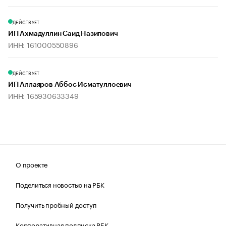
ДЕЙСТВУЕТ
ИП Ахмадуллин Саид Назипович
ИНН: 161000550896
ДЕЙСТВУЕТ
ИП Аллаяров Аббос Исматуллоевич
ИНН: 165930633349
О проекте
Поделиться новостью на РБК
Получить пробный доступ
Корпоративная подписка РБК