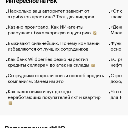
Интересное на РБК
Насколько ваш авторитет зависит от
«От спо
атрибутов престижа? Тест для лидеров
глава к
Казино проиграло. Как ИИ-агенты
«Деньги
разрушают букмекерскую индустрию
Маск в 
Выживают сильнейших. Почему компании
Функции
избавляются от лучших сотрудников
основ э
Как банк Wildberries резко нарастил
ЕС раз
кредиты селлерам до атак на склады
нефти —
Сотрудники открыли новый способ вредить
Стресс 
компаниям. Зачем им это
доходов
Как налоговики ищут доходы
Что обв
неработающих покупателей яхт и квартир
для Tel