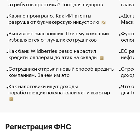
атрибутов престижа? Тест для лидеров
глава к
Казино проиграло. Как ИИ-агенты
«Деньги
разрушают букмекерскую индустрию
Маск в 
Выживают сильнейших. Почему компании
Функции
избавляются от лучших сотрудников
основ э
Как банк Wildberries резко нарастил
ЕС раз
кредиты селлерам до атак на склады
нефти —
Сотрудники открыли новый способ вредить
Стресс 
компаниям. Зачем им это
доходов
Как налоговики ищут доходы
Что обв
неработающих покупателей яхт и квартир
для Tel
Регистрация ФНС