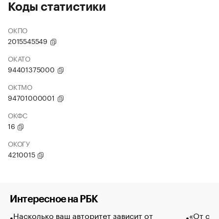
Коды статистики
ОКПО
2015545549
ОКАТО
94401375000
ОКТМО
94701000001
ОКФС
16
ОКОГУ
4210015
Интересное на РБК
Насколько ваш авторитет зависит от
«От спо