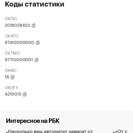
Коды статистики
ОКПО
2018028433
ОКАТО
97410000000
ОКТМО
97710000001
ОКФС
16
ОКОГУ
4210015
Интересное на РБК
Насколько ваш авторитет зависит от
«От спо