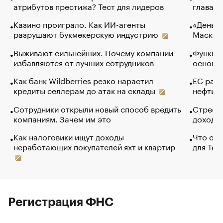
атрибутов престижа? Тест для лидеров
глава к
Казино проиграло. Как ИИ-агенты
«Деньги
разрушают букмекерскую индустрию
Маск в 
Выживают сильнейших. Почему компании
Функции
избавляются от лучших сотрудников
основ э
Как банк Wildberries резко нарастил
ЕС раз
кредиты селлерам до атак на склады
нефти —
Сотрудники открыли новый способ вредить
Стресс 
компаниям. Зачем им это
доходов
Как налоговики ищут доходы
Что обв
неработающих покупателей яхт и квартир
для Tel
Регистрация ФНС