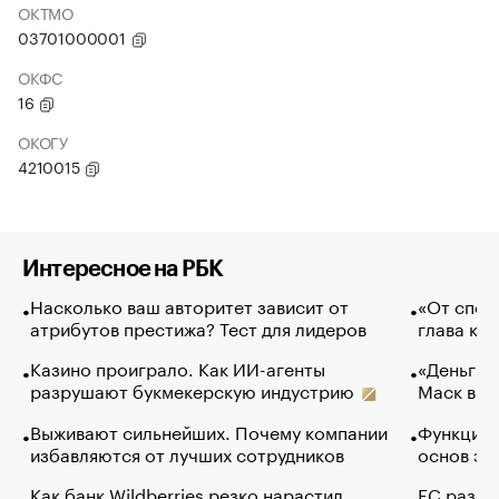
ОКТМО
03701000001
ОКФС
16
ОКОГУ
4210015
Интересное на РБК
Насколько ваш авторитет зависит от
«От спор
атрибутов престижа? Тест для лидеров
глава ко
Казино проиграло. Как ИИ-агенты
«Деньги б
разрушают букмекерскую индустрию
Маск в и
Выживают сильнейших. Почему компании
Функции 
избавляются от лучших сотрудников
основ эф
Как банк Wildberries резко нарастил
ЕС разре