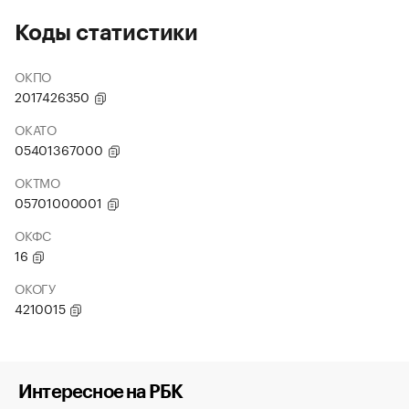
Коды статистики
ОКПО
2017426350
ОКАТО
05401367000
ОКТМО
05701000001
ОКФС
16
ОКОГУ
4210015
Интересное на РБК