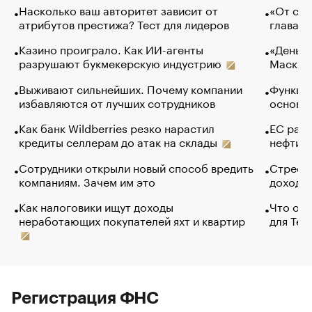
Насколько ваш авторитет зависит от
«От спо
атрибутов престижа? Тест для лидеров
глава к
Казино проиграло. Как ИИ-агенты
«Деньги
разрушают букмекерскую индустрию
Маск в 
Выживают сильнейших. Почему компании
Функции
избавляются от лучших сотрудников
основ э
Как банк Wildberries резко нарастил
ЕС раз
кредиты селлерам до атак на склады
нефти —
Сотрудники открыли новый способ вредить
Стресс 
компаниям. Зачем им это
доходов
Как налоговики ищут доходы
Что обв
неработающих покупателей яхт и квартир
для Tel
Регистрация ФНС