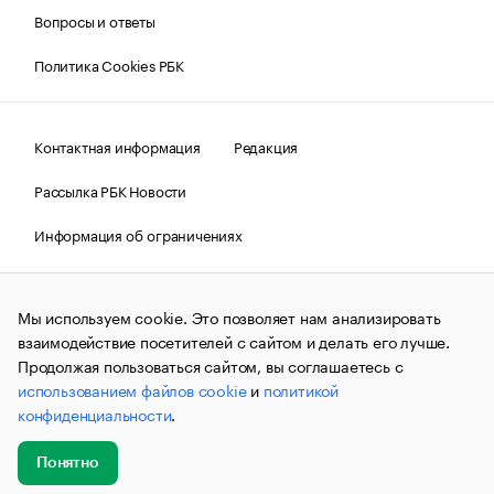
Вопросы и ответы
Политика Cookies РБК
Контактная информация
Редакция
Рассылка РБК Новости
Информация об ограничениях
Правовая информация
О соблюдении авторских прав
Мы используем cookie. Это позволяет нам анализировать
© АО «РОСБИЗНЕСКОНСАЛТИНГ»,
1995–2026.
Сообщения
и материалы информационного агентства «РБК»
взаимодействие посетителей с сайтом и делать его лучше.
(зарегистрировано Федеральной службой по надзору в сфере
Продолжая пользоваться сайтом, вы соглашаетесь с
связи, информационных технологий и массовых
использованием файлов cookie
и
политикой
коммуникаций (Роскомнадзор) 09.12.2015 за номером ИА
№ФС77-63848) сопровождаются пометкой «РБК». Отдельные
конфиденциальности
.
публикации могут содержать информацию,
не предназначенную для пользователей
до 18 лет.
companycardsfeedback@rbc.ru
Понятно
Добавить