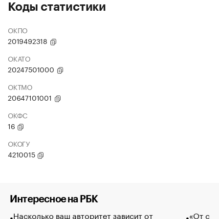
Коды статистики
ОКПО
2019492318
ОКАТО
20247501000
ОКТМО
20647101001
ОКФС
16
ОКОГУ
4210015
Интересное на РБК
Насколько ваш авторитет зависит от
«От спо