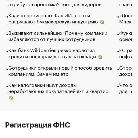
атрибутов престижа? Тест для лидеров
глава к
Казино проиграло. Как ИИ-агенты
«Деньги
разрушают букмекерскую индустрию
Маск в 
Выживают сильнейших. Почему компании
Функции
избавляются от лучших сотрудников
основ э
Как банк Wildberries резко нарастил
ЕС раз
кредиты селлерам до атак на склады
нефти —
Сотрудники открыли новый способ вредить
Стресс 
компаниям. Зачем им это
доходов
Как налоговики ищут доходы
Что обв
неработающих покупателей яхт и квартир
для Tel
Регистрация ФНС