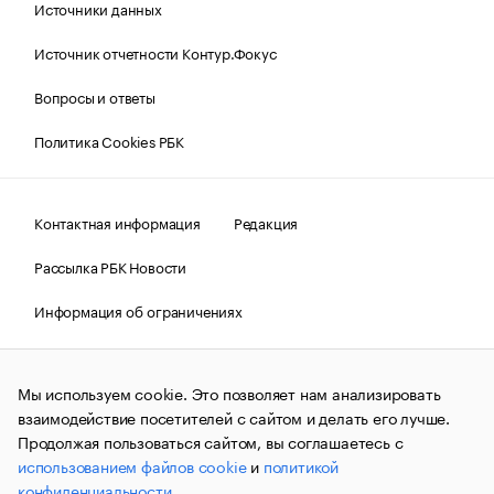
Источники данных
Источник отчетности Контур.Фокус
Вопросы и ответы
Политика Cookies РБК
Контактная информация
Редакция
Рассылка РБК Новости
Информация об ограничениях
Правовая информация
О соблюдении авторских прав
Мы используем cookie. Это позволяет нам анализировать
© АО «РОСБИЗНЕСКОНСАЛТИНГ»,
1995–2026.
Сообщения
и материалы информационного агентства «РБК»
взаимодействие посетителей с сайтом и делать его лучше.
(зарегистрировано Федеральной службой по надзору в сфере
Продолжая пользоваться сайтом, вы соглашаетесь с
связи, информационных технологий и массовых
использованием файлов cookie
и
политикой
коммуникаций (Роскомнадзор) 09.12.2015 за номером ИА
№ФС77-63848) сопровождаются пометкой «РБК». Отдельные
конфиденциальности
.