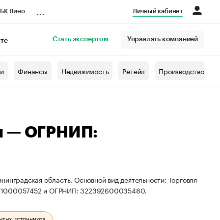
...
БК Вино
Личный кабинет
Стать экспертом
Управлять компанией
кте
азета
жи
Финансы
Недвижимость
Ретейл
Производство
ч — ОГРНИП:
нинградская область. Основной вид деятельности: Торговля
391000057452 и ОГРНИП: 322392600035480.
ытых источников.