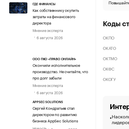
Повышайте
ГДЕ ФИНАНСЫ
Как собственнику окупить
затраты на финансового
директора
Коды с
Мнение эксперта
ОКПО
6 августа 2026
ОКАТО
ОКТМО
ООО ПКО «ПРАВО ОНЛАЙН»
Окончили исполнительное
ОКФС
производство. Не считайте, что
про долг забыли
ОКОГУ
Мнение эксперта
6 августа 2026
APPSEC SOLUTIONS
Интер
Сергей Кондратьев стал
директором по развитию
Насколь
бизнеса AppSec Solutions
лидеро
Новость
6 августа 2026