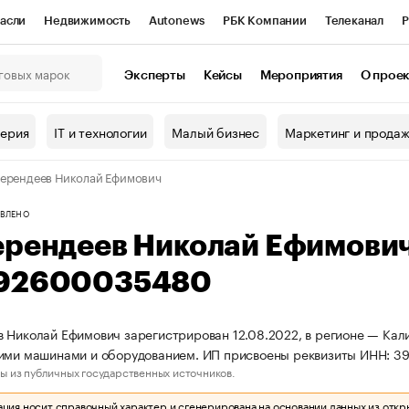
асли
Недвижимость
Autonews
РБК Компании
Телеканал
Р
К Курсы
РБК Life
Тренды
Визионеры
Национальные проекты
Эксперты
Кейсы
Мероприятия
О прое
онный клуб
Исследования
Кредитные рейтинги
Франшизы
Г
терия
IT и технологии
Малый бизнес
Маркетинг и прода
Проверка контрагентов
Политика
Экономика
Бизнес
ерендеев Николай Ефимович
ы
ВЛЕНО
ерендеев Николай Ефимови
92600035480
 Николай Ефимович зарегистрирован 12.08.2022, в регионе — Кали
чими машинами и оборудованием. ИП присвоены реквизиты ИНН: 
ы из публичных государственных источников.
ия носит справочный характер и сгенерирована на основании данных из откр