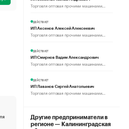
Торговля оптовая прочими машинами...
ДЕЙСТВУЕТ
ИП Аксенов Алексей Алексеевич
Торговля оптовая прочими машинами...
ДЕЙСТВУЕТ
ИП Смирнов Вадим Александрович
Торговля оптовая прочими машинами...
ДЕЙСТВУЕТ
ИП Лаванов Сергей Анатольевич
Торговля оптовая прочими машинами...
ля
«От спорта тело стареет иначе». Как живет глава ко
Другие предприниматели в
создавшей GTA
регионе — Калининградская