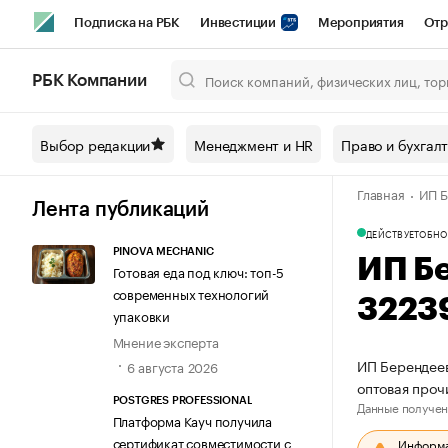
Подписка на РБК
Инвестиции
Мероприятия
Отр
Спорт
Школа управления РБК
РБК Образование
РБ
РБК Компании
Город
Стиль
Крипто
РБК Бизнес-среда
Дискусси
Выбор редакции
Менеджмент и HR
Право и бухгал
Спецпроекты СПб
Конференции СПб
Спецпроекты
Главная
ИП Б
Технологии и медиа
Финансы
Рынок наличной валют
Лента публикаций
ДЕЙСТВУЕТ
ОБНО
PINOVA MECHANIC
ИП Б
Готовая еда под ключ: топ-5
современных технологий
3223
упаковки
Мнение эксперта
ИП Берендеев
6 августа 2026
оптовая про
POSTGRES PROFESSIONAL
Данные получен
Платформа Кауч получила
сертификат совместимости с
Информац