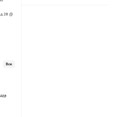
 д 28
Все
 для