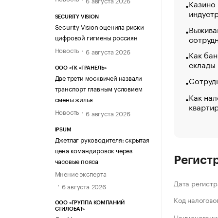
Казино
индуст
SECURITY VISION
Security Vision оценила риски
Выжива
цифровой гигиены россиян
сотруд
Новость
6 августа 2026
Как бан
склады
ООО «ГК «ГРАНЕЛЬ»
Две трети москвичей назвали
Сотрудн
транспорт главным условием
Как нал
смены жилья
кварти
Новость
6 августа 2026
IPSUM
Джетлаг руководителя: скрытая
цена командировок через
Регист
часовые пояса
Мнение эксперта
Дата регистр
6 августа 2026
Код налогово
ООО «ГРУППА КОМПАНИЙ
СТИЛОБАТ»
Наименование