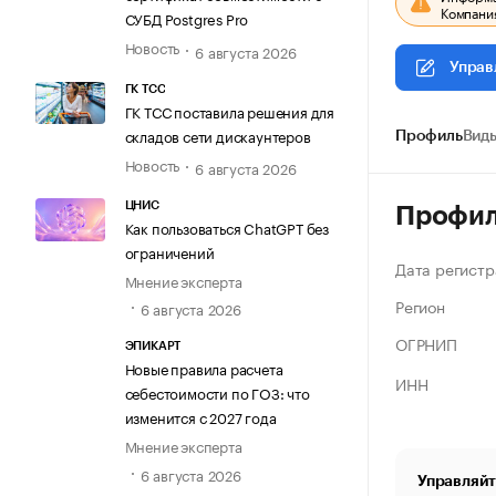
Компания
СУБД Postgres Pro
Новость
6 августа 2026
Управ
ГК ТСС
ГК ТСС поставила решения для
складов сети дискаунтеров
Профиль
Виды
Новость
6 августа 2026
ЦНИС
Профи
Как пользоваться ChatGPT без
ограничений
Дата регистр
Мнение эксперта
Регион
6 августа 2026
ОГРНИП
ЭПИКАРТ
Новые правила расчета
ИНН
себестоимости по ГОЗ: что
изменится с 2027 года
Мнение эксперта
6 августа 2026
Управляйт