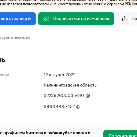
 не является пользователем и не имеет деловых отношений с сервисом РБК Ко
Подписаться на изменения
По
лять страницей
 деятельности
ль
ации
12 августа 2022
Калининградская область
322392600035480
391000057452
е профилем бизнеса и публикуйте новости
Получить дос