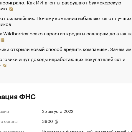
 проиграло. Как ИИ-агенты разрушают букмекерскую
рию
ют сильнейших. Почему компании избавляются от лучших
ников
к Wildberries резко нарастил кредиты селлерам до атак н
ики открыли новый способ вредить компаниям. Зачем им
оговики ищут доходы неработающих покупателей яхт и
р
рация ФНС
ации
25 августа 2022
го органа
3900
 налогового
Управление Федеральной налоговой службы 