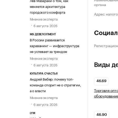
Лев Мазараки о том, как
органа
меняется архитектура
городского комфорта
Адрес налого
Мнение эксперта
6 августа 2026
Социал
М9 ДЕВЕЛОПМЕНТ
В России развивается
Регистрацио
караванинг — инфраструктура
не успевает за трендом
Мнение эксперта
Виды д
6 августа 2026
КУЛЬТУРА СЧАСТЬЯ
Андрей Вебер: почему топ-
46.69
команда спорит не о стратегии,
Торговля опт
а о власти
оборудовани
Мнение эксперта
6 августа 2026
LYM
46.90