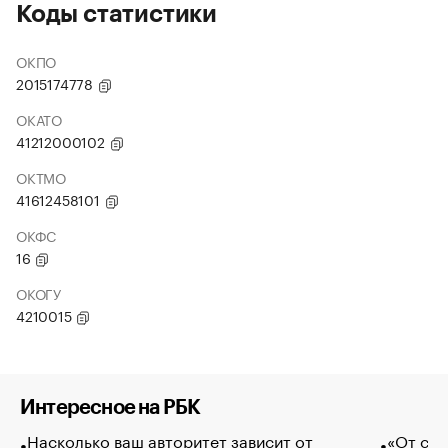
Коды статистики
ОКПО
2015174778
ОКАТО
41212000102
ОКТМО
41612458101
ОКФС
16
ОКОГУ
4210015
Интересное на РБК
Насколько ваш авторитет зависит от
«От спо