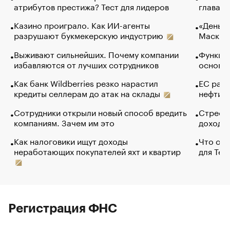
атрибутов престижа? Тест для лидеров
глава к
Казино проиграло. Как ИИ-агенты
«Деньги
разрушают букмекерскую индустрию
Маск в 
Выживают сильнейших. Почему компании
Функции
избавляются от лучших сотрудников
основ э
Как банк Wildberries резко нарастил
ЕС раз
кредиты селлерам до атак на склады
нефти —
Сотрудники открыли новый способ вредить
Стресс 
компаниям. Зачем им это
доходов
Как налоговики ищут доходы
Что обв
неработающих покупателей яхт и квартир
для Tel
Регистрация ФНС