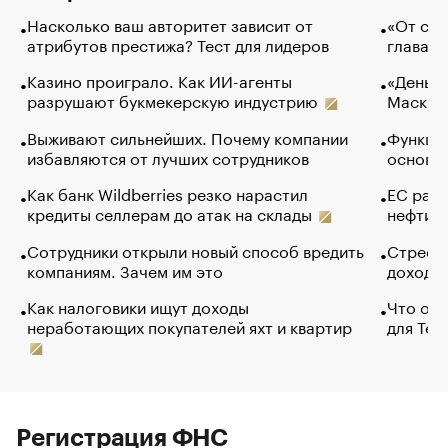
Насколько ваш авторитет зависит от
«От спо
атрибутов престижа? Тест для лидеров
глава к
Казино проиграло. Как ИИ-агенты
«Деньги
разрушают букмекерскую индустрию
Маск в 
Выживают сильнейших. Почему компании
Функции
избавляются от лучших сотрудников
основ э
Как банк Wildberries резко нарастил
ЕС раз
кредиты селлерам до атак на склады
нефти —
Сотрудники открыли новый способ вредить
Стресс 
компаниям. Зачем им это
доходов
Как налоговики ищут доходы
Что обв
неработающих покупателей яхт и квартир
для Tel
Регистрация ФНС