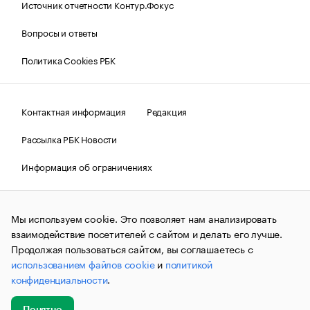
Источник отчетности Контур.Фокус
Вопросы и ответы
Политика Cookies РБК
Контактная информация
Редакция
Рассылка РБК Новости
Информация об ограничениях
Правовая информация
О соблюдении авторских прав
Мы используем cookie. Это позволяет нам анализировать
© АО «РОСБИЗНЕСКОНСАЛТИНГ»,
1995–2026.
Сообщения
и материалы информационного агентства «РБК»
взаимодействие посетителей с сайтом и делать его лучше.
(зарегистрировано Федеральной службой по надзору в сфере
Продолжая пользоваться сайтом, вы соглашаетесь с
связи, информационных технологий и массовых
использованием файлов cookie
и
политикой
коммуникаций (Роскомнадзор) 09.12.2015 за номером ИА
№ФС77-63848) сопровождаются пометкой «РБК». Отдельные
конфиденциальности
.
публикации могут содержать информацию,
не предназначенную для пользователей
до 18 лет.
companycardsfeedback@rbc.ru